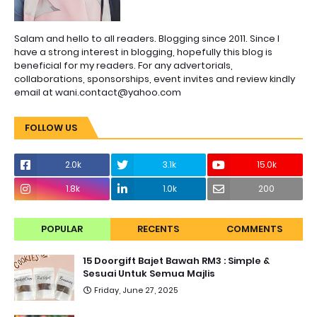
Salam and hello to all readers. Blogging since 2011. Since I
have a strong interest in blogging, hopefully this blog is
beneficial for my readers. For any advertorials,
collaborations, sponsorships, event invites and review kindly
email at wani.contact@yahoo.com
FOLLOW US
2.0k
3.1k
15.0k
1.8k
1.0k
200
POPULAR
RECENTS
COMMENTS
15 Doorgift Bajet Bawah RM3 : Simple &
Sesuai Untuk Semua Majlis
Friday, June 27, 2025