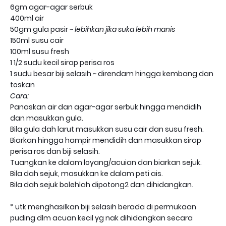
6gm agar-agar serbuk
400ml air
50gm gula pasir ~
lebihkan jika suka lebih manis
150ml susu cair
100ml susu fresh
1 1/2 sudu kecil sirap perisa ros
1 sudu besar biji selasih ~ direndam hingga kembang dan
toskan
Cara:
Panaskan air dan agar-agar serbuk hingga mendidih
dan masukkan gula.
Bila gula dah larut masukkan susu cair dan susu fresh.
Biarkan hingga hampir mendidih dan masukkan sirap
perisa ros dan biji selasih.
Tuangkan ke dalam loyang/acuian dan biarkan sejuk.
Bila dah sejuk, masukkan ke dalam peti ais.
Bila dah sejuk bolehlah dipotong2 dan dihidangkan.
* utk menghasilkan biji selasih berada di permukaan
puding dlm acuan kecil yg nak dihidangkan secara