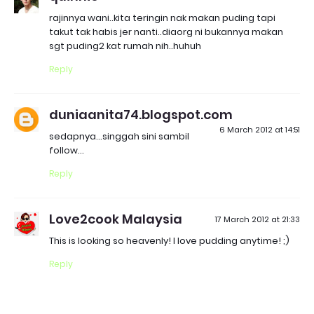
rajinnya wani..kita teringin nak makan puding tapi
takut tak habis jer nanti..diaorg ni bukannya makan
sgt puding2 kat rumah nih..huhuh
Reply
duniaanita74.blogspot.com
6 March 2012 at 14:51
sedapnya...singgah sini sambil
follow...
Reply
Love2cook Malaysia
17 March 2012 at 21:33
This is looking so heavenly! I love pudding anytime! ;)
Reply