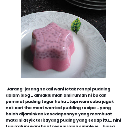
Jarang-jarang sekali wani letak resepi pudding
dalam blog .. almaklumlah ahli rumah ni bukan
peminat puding tegar huhu ..tapi wani cuba jugak
nak cari the most wanted pudding recipe .. yang
boleh dijaminkan kesedapannya yang membuat
mata ni asyik terbayang puding yang sedap itu... hihi
tapi kali ini wani buat resepi yang simple je .. biasa