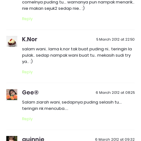
comelnya puding tu... warnanya pun nampak menarik..
nie makan sejuk2 sedap nie.. :)
Reply
K.Nor
5 March 2012 at 22:50
salam wani.. lama k.nor tak buat puding ni.. teringin la
pulak.. sedap nampak wani buat tu.. mekasih sudi try
ya.. :)
Reply
Gee®
6 March 2012 at 08:25
Salam ziarah wani, sedapnya puding selasih tu...
teringin nk mencuba....
Reply
quinnie
6 March 2012 at 09:32