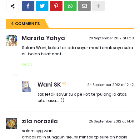
4 COMMENTS
Marsita Yahya
23 September 2012 at 17:18
Salam Wani, kalau tak ada sayur mesti anak saya suka
ni...boleh buat nanti...
Reply
Wani SK
24 September 2012 at 12:42
tak letak sayur tu x pe kot terpulang la atas
cita rasa... :))
zila norazila
25 September 2012 at 14:41
salam syg wani..
amboii rajin sungguh nie..nk mintak tp sure dh habis