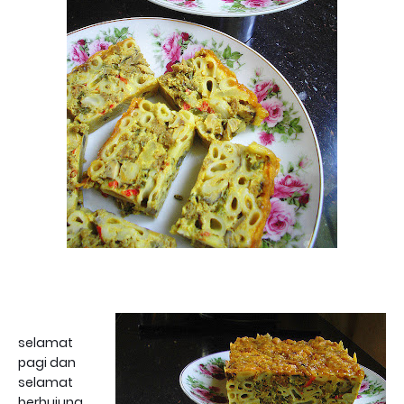
selamat
pagi dan
selamat
berhujung