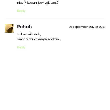
nie..:)..kecurr jew tgk tau:)
Reply
Rohah
26 September 2012 at 07:51
salam ukhwah,
sedap dan menyelerakan..
Reply