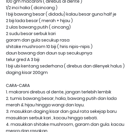
100 gm macaroni ( direbus al dente )
1/2 inci halia ( dicincang )
1 biji bawang besar ( didadu) kalau besar guna half je
2 biji lada besar ( merah + hijau )
2 ulas bawang putih ( cincang)
2 sudu besar serbuk kari
garam dan gula secukup rasa
shitake mushroom 10 biji ( hiris nipis-nipis )
daun bawang dan daun sup secukupnya
telur gred A 3 biji
1 biji ubi kentang sederhana ( direbus dan dilenyek halus )
daging kisar 200gm
CARA-CARA
1. makaroni direbus al dente, jangan terlebih lembik
2. tumis bawang besar, halia, bawang putih dan lada
merah & hijau hingga wangi dan layu.
3. masukkan daging kisar dan gaul rata sekejap baru
masukkan serbuk kari , kacau hingga sebati.
4. masukkan shitake mushroom, garam dan gula. kacau
mesra dan rasakan.