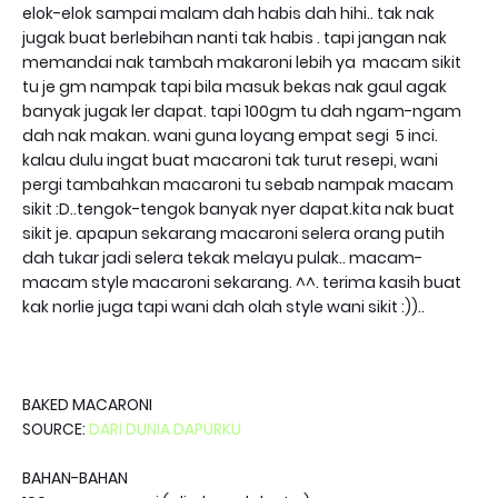
elok-elok sampai malam dah habis dah hihi.. tak nak
jugak buat berlebihan nanti tak habis . tapi jangan nak
memandai nak tambah makaroni lebih ya macam sikit
tu je gm nampak tapi bila masuk bekas nak gaul agak
banyak jugak ler dapat. tapi 100gm tu dah ngam-ngam
dah nak makan. wani guna loyang empat segi 5 inci.
kalau dulu ingat buat macaroni tak turut resepi, wani
pergi tambahkan macaroni tu sebab nampak macam
sikit :D..tengok-tengok banyak nyer dapat.kita nak buat
sikit je. apapun sekarang macaroni selera orang putih
dah tukar jadi selera tekak melayu pulak.. macam-
macam style macaroni sekarang. ^^. terima kasih buat
kak norlie juga tapi wani dah olah style wani sikit :))..
BAKED MACARONI
SOURCE:
DARI DUNIA DAPURKU
BAHAN-BAHAN