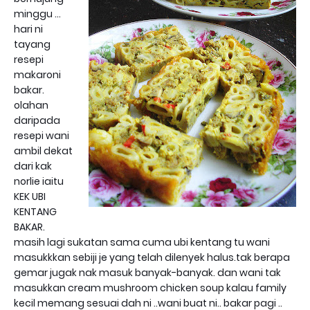
minggu ...
hari ni
tayang
resepi
makaroni
bakar.
olahan
daripada
resepi wani
ambil dekat
dari kak
norlie iaitu
KEK UBI
KENTANG
BAKAR.
masih lagi sukatan sama cuma ubi kentang tu wani
masukkkan sebiji je yang telah dilenyek halus.tak berapa
gemar jugak nak masuk banyak-banyak. dan wani tak
masukkan cream mushroom chicken soup kalau family
kecil memang sesuai dah ni ..wani buat ni.. bakar pagi ..