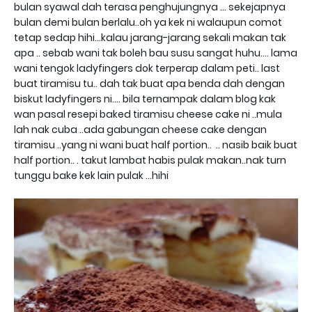
bulan syawal dah terasa penghujungnya ... sekejapnya
bulan demi bulan berlalu..oh ya kek ni walaupun comot
tetap sedap hihi...kalau jarang-jarang sekali makan tak
apa .. sebab wani tak boleh bau susu sangat huhu.... lama
wani tengok ladyfingers dok terperap dalam peti.. last
buat tiramisu tu.. dah tak buat apa benda dah dengan
biskut ladyfingers ni.... bila ternampak dalam blog kak
wan pasal resepi baked tiramisu cheese cake ni ..mula
lah nak cuba ..ada gabungan cheese cake dengan
tiramisu ..yang ni wani buat half portion.. .. nasib baik buat
half portion.. . takut lambat habis pulak makan..nak turn
tunggu bake kek lain pulak ...hihi