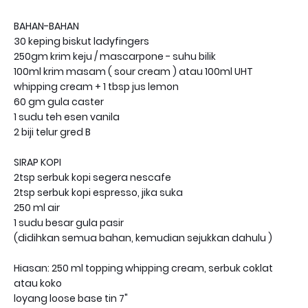
BAHAN-BAHAN
30 keping biskut ladyfingers
250gm krim keju / mascarpone - suhu bilik
100ml krim masam ( sour cream ) atau 100ml UHT
whipping cream + 1 tbsp jus lemon
60 gm gula caster
1 sudu teh esen vanila
2 biji telur gred B
SIRAP KOPI
2tsp serbuk kopi segera nescafe
2tsp serbuk kopi espresso, jika suka
250 ml air
1 sudu besar gula pasir
(didihkan semua bahan, kemudian sejukkan dahulu )
Hiasan: 250 ml topping whipping cream, serbuk coklat
atau koko
loyang loose base tin 7"