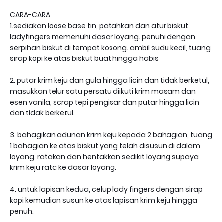
CARA-CARA
1.sediakan loose base tin, patahkan dan atur biskut
ladyfingers memenuhi dasar loyang. penuhi dengan
serpihan biskut di tempat kosong. ambil sudu kecil, tuang
sirap kopi ke atas biskut buat hingga habis
2. putar krim keju dan gula hingga licin dan tidak berketul,
masukkan telur satu persatu diikuti krim masam dan
esen vanila, scrap tepi pengisar dan putar hingga licin
dan tidak berketul.
3. bahagikan adunan krim keju kepada 2 bahagian, tuang
1 bahagian ke atas biskut yang telah disusun di dalam
loyang. ratakan dan hentakkan sedikit loyang supaya
krim keju rata ke dasar loyang.
4. untuk lapisan kedua, celup lady fingers dengan sirap
kopi kemudian susun ke atas lapisan krim keju hingga
penuh.