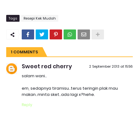
Tags
Resepi Kek Mudah
1 COMMENTS
Sweet red cherry
2 September 2013 at 15:56
salam wani..
em, sedapnya tiramisu..terus teringin plak mau
makan..minta sket..ada lagi x?hehe.
Reply