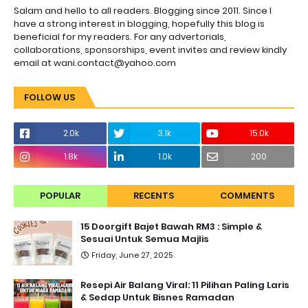
Salam and hello to all readers. Blogging since 2011. Since I
have a strong interest in blogging, hopefully this blog is
beneficial for my readers. For any advertorials,
collaborations, sponsorships, event invites and review kindly
email at wani.contact@yahoo.com
FOLLOW US
2.0k
3.1k
15.0k
1.8k
1.0k
200
POPULAR
RECENTS
COMMENTS
15 Doorgift Bajet Bawah RM3 : Simple &
Sesuai Untuk Semua Majlis
Friday, June 27, 2025
Resepi Air Balang Viral: 11 Pilihan Paling Laris
& Sedap Untuk Bisnes Ramadan