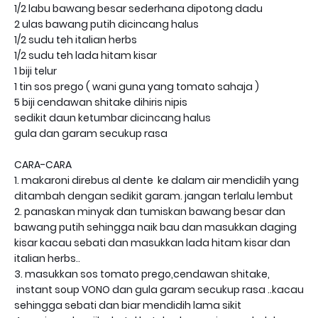
1/2 labu bawang besar sederhana dipotong dadu
2 ulas bawang putih dicincang halus
1/2 sudu teh italian herbs
1/2 sudu teh lada hitam kisar
1 biji telur
1 tin sos prego ( wani guna yang tomato sahaja )
5 biji cendawan shitake dihiris nipis
sedikit daun ketumbar dicincang halus
gula dan garam secukup rasa
CARA-CARA
1. makaroni direbus al dente ke dalam air mendidih yang
ditambah dengan sedikit garam. jangan terlalu lembut
2. panaskan minyak dan tumiskan bawang besar dan
bawang putih sehingga naik bau dan masukkan daging
kisar kacau sebati dan masukkan lada hitam kisar dan
italian herbs..
3. masukkan sos tomato prego,cendawan shitake,
instant soup VONO dan gula garam secukup rasa ..kacau
sehingga sebati dan biar mendidih lama sikit