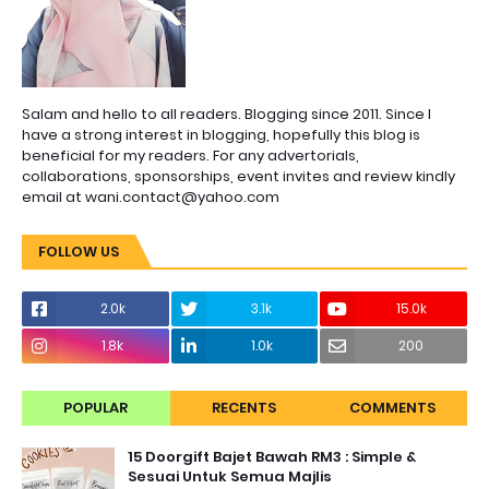
Salam and hello to all readers. Blogging since 2011. Since I
have a strong interest in blogging, hopefully this blog is
beneficial for my readers. For any advertorials,
collaborations, sponsorships, event invites and review kindly
email at wani.contact@yahoo.com
FOLLOW US
2.0k
3.1k
15.0k
1.8k
1.0k
200
POPULAR
RECENTS
COMMENTS
15 Doorgift Bajet Bawah RM3 : Simple &
Sesuai Untuk Semua Majlis