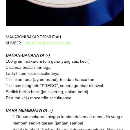
MAKARONI BAKAR TERMUDAH
SUMBER:
DAPUR TANPA SEMPADAN
BAHAN-BAHANNYA :-)
100 gram makaroni (cm guna yang saiz kecil)
1 camca besar mentega
Lada hitam kisar secukupnya
1 tin ikan tuna (ayam brand), tos dan hancurkan
1 tin sos spaghetti "PREGO", seperti gambar dibawah
Sedikit herba basil (jenis kering, dalam botol)
Parutan keju mozarella secukupnya
CARA MEMBUATNYA :-)
1 Rebus makaroni hingga lembut dalam air mendidih yang d
itambah sedikit garam (jangan sampai
terlalu lembut). Toskan dan gaul dengan mentega. Masukka