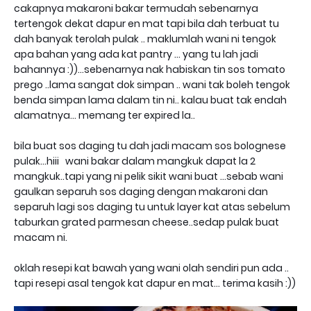
cakapnya makaroni bakar termudah sebenarnya
tertengok dekat dapur en mat tapi bila dah terbuat tu
dah banyak terolah pulak .. maklumlah wani ni tengok
apa bahan yang ada kat pantry ... yang tu lah jadi
bahannya :))...sebenarnya nak habiskan tin sos tomato
prego ..lama sangat dok simpan .. wani tak boleh tengok
benda simpan lama dalam tin ni.. kalau buat tak endah
alamatnya... memang ter expired la..
bila buat sos daging tu dah jadi macam sos bolognese
pulak...hiii wani bakar dalam mangkuk dapat la 2
mangkuk..tapi yang ni pelik sikit wani buat ...sebab wani
gaulkan separuh sos daging dengan makaroni dan
separuh lagi sos daging tu untuk layer kat atas sebelum
taburkan grated parmesan cheese..sedap pulak buat
macam ni.
oklah resepi kat bawah yang wani olah sendiri pun ada ..
tapi resepi asal tengok kat dapur en mat... terima kasih :))