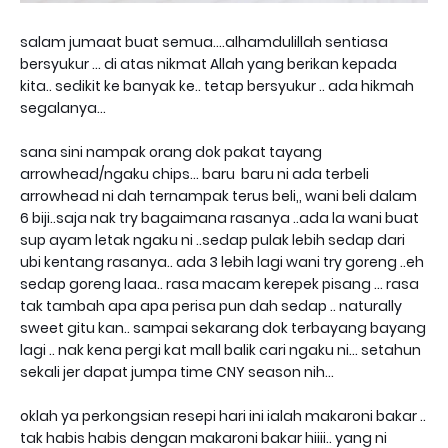
salam jumaat buat semua....alhamdulillah sentiasa
bersyukur ... di atas nikmat Allah yang berikan kepada
kita.. sedikit ke banyak ke.. tetap bersyukur .. ada hikmah
segalanya...
sana sini nampak orang dok pakat tayang
arrowhead/ngaku chips... baru baru ni ada terbeli
arrowhead ni dah ternampak terus beli,, wani beli dalam
6 biji..saja nak try bagaimana rasanya ..ada la wani buat
sup ayam letak ngaku ni ..sedap pulak lebih sedap dari
ubi kentang rasanya.. ada 3 lebih lagi wani try goreng ..eh
sedap goreng laaa.. rasa macam kerepek pisang ... rasa
tak tambah apa apa perisa pun dah sedap .. naturally
sweet gitu kan.. sampai sekarang dok terbayang bayang
lagi .. nak kena pergi kat mall balik cari ngaku ni... setahun
sekali jer dapat jumpa time CNY season nih...
oklah ya perkongsian resepi hari ini ialah makaroni bakar ..
tak habis habis dengan makaroni bakar hiiii.. yang ni