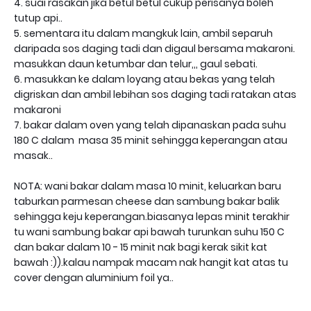
4. suai rasakan jika betul betul cukup perisanya boleh
tutup api..
5. sementara itu dalam mangkuk lain, ambil separuh
daripada sos daging tadi dan digaul bersama makaroni.
masukkan daun ketumbar dan telur,,, gaul sebati.
6. masukkan ke dalam loyang atau bekas yang telah
digriskan dan ambil lebihan sos daging tadi ratakan atas
makaroni
7. bakar dalam oven yang telah dipanaskan pada suhu
180 C dalam masa 35 minit sehingga keperangan atau
masak..
NOTA: wani bakar dalam masa 10 minit, keluarkan baru
taburkan parmesan cheese dan sambung bakar balik
sehingga keju keperangan.biasanya lepas minit terakhir
tu wani sambung bakar api bawah turunkan suhu 150 C
dan bakar dalam 10 - 15 minit nak bagi kerak sikit kat
bawah :)).kalau nampak macam nak hangit kat atas tu
cover dengan aluminium foil ya..