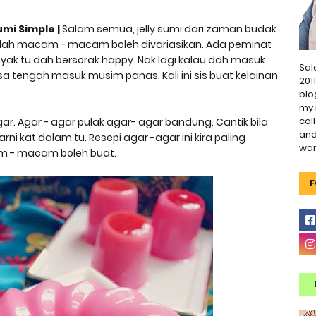
mi Simple |
Salam semua, jelly sumi dari zaman budak
 dah macam - macam boleh divariasikan. Ada peminat
anyak tu dah bersorak happy. Nak lagi kalau dah masuk
Sal
 tengah masuk musim panas. Kali ini sis buat kelainan
201
blo
my 
col
ar. Agar - agar pulak agar- agar bandung. Cantik bila
and
kat dalam tu. Resepi agar -agar ini kira paling
wa
m - macam boleh buat.
F