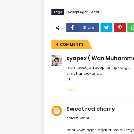
Tags
Resepi Agar - Agar
Share
4 COMMENTS
syapex ( Wan Muhamma
mcm best ja, resepi pn npk sng...
slmt hari pekerja...
: )
Reply
Sweet red cherry
salam wani..
cantiknya agar-agar tu..kalau say