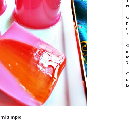
T
N
R
S
Z
K
M
S
B
L
umi Simple