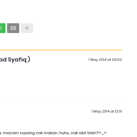
d Syafiq )
1 May 2014 at 09:02
1 May 2014 at 12:01
a, macam sayang nak makan..huhu..nak sikit bleh?^_^