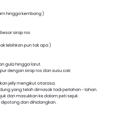
ndam hingga kembang )
besar sirap ros
 nak lebihkan pun tak apa )
n gula hingga larut.
ur dengan sirap ros dan susu cair.
an jelly mengikut citarasa.
ung yang telah dimasak tadi perlahan - lahan.
ejuk dan masukkan ke dalam peti sejuk.
h dipotong dan dihidangkan.