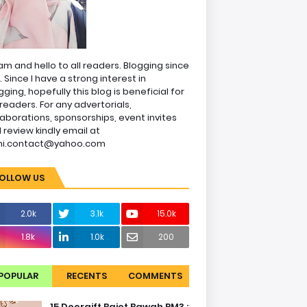
am and hello to all readers. Blogging since
1. Since I have a strong interest in
gging, hopefully this blog is beneficial for
readers. For any advertorials,
laborations, sponsorships, event invites
 review kindly email at
ni.contact@yahoo.com
OLLOW US
2.0k
3.1k
15.0k
1.8k
1.0k
200
POPULAR
RECENTS
COMMENTS
15 Doorgift Bajet Bawah RM3 :