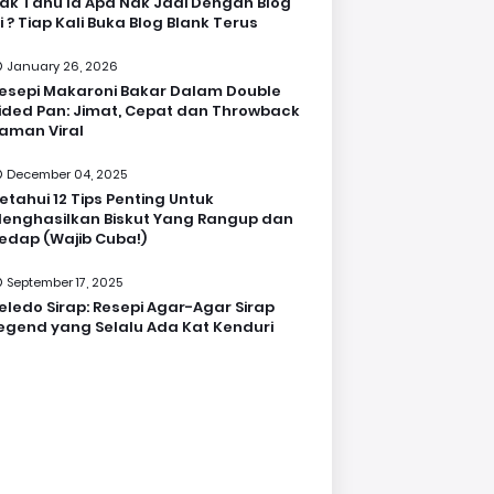
ak Tahu la Apa Nak Jadi Dengan Blog
i ? Tiap Kali Buka Blog Blank Terus
January 26, 2026
esepi Makaroni Bakar Dalam Double
ided Pan: Jimat, Cepat dan Throwback
aman Viral
December 04, 2025
etahui 12 Tips Penting Untuk
enghasilkan Biskut Yang Rangup dan
edap (Wajib Cuba!)
September 17, 2025
eledo Sirap: Resepi Agar-Agar Sirap
egend yang Selalu Ada Kat Kenduri