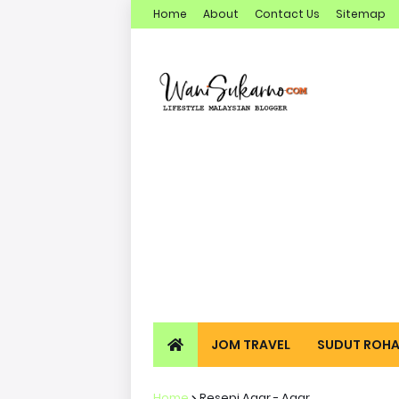
Home
About
Contact Us
Sitemap
JOM TRAVEL
SUDUT ROHA
Home
Resepi Agar - Agar