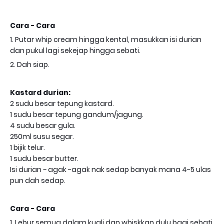
Cara - Cara
1. Putar whip cream hingga kental, masukkan isi durian
dan pukul lagi sekejap hingga sebati.
2. Dah siap.
Kastard durian:
2 sudu besar tepung kastard.
1 sudu besar tepung gandum/jagung.
4 sudu besar gula.
250ml susu segar.
1 bijik telur.
1 sudu besar butter.
Isi durian ~ agak -agak nak sedap banyak mana 4-5 ulas
pun dah sedap.
Cara - Cara
1. Lebur semua dalam kuali dan whiskkan dulu bagi sebati