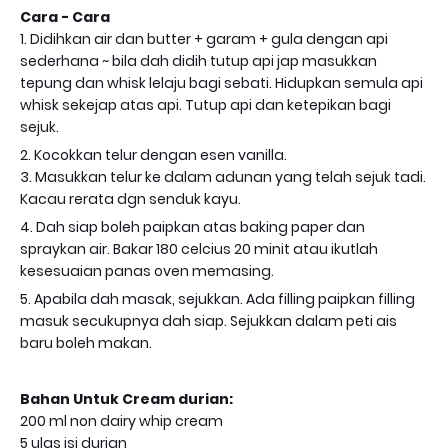
Cara - Cara
1. Didihkan air dan butter + garam + gula dengan api
sederhana ~ bila dah didih tutup api jap masukkan
tepung dan whisk lelaju bagi sebati. Hidupkan semula api
whisk sekejap atas api. Tutup api dan ketepikan bagi
sejuk.
2. Kocokkan telur dengan esen vanilla.
3. Masukkan telur ke dalam adunan yang telah sejuk tadi.
Kacau rerata dgn senduk kayu.
4. Dah siap boleh paipkan atas baking paper dan
spraykan air. Bakar 180 celcius 20 minit atau ikutlah
kesesuaian panas oven memasing.
5. Apabila dah masak, sejukkan. Ada filling paipkan filling
masuk secukupnya dah siap. Sejukkan dalam peti ais
baru boleh makan.
Bahan Untuk Cream durian:
200 ml non dairy whip cream
5 ulas isi durian