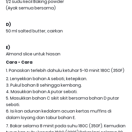
1/2 sudu kecil Baking powder
(Ayak semua bersama)
D)
50 ml salted butter, cairkan
E)
Almond slice untuk hiasan
Cara - Cara
1. Panaskan terlebih dahulu ketuhar 5-10 minit 180C (350F)
2. Lenyekkan bahan A sebati, ketepikan.
3. Pukul bahan B sehingga kembang.
4. Masukkan bahan A putar sebati.
5. Masukkan bahan C sikit sikit bersama bahan D putar
sebati.
6. Isi kan adunan kedalam acuan kertas muffins di
dalam loyang dan tabur bahan E.
7. Bakar selama 8 minit pada suhu 180C (350F). Kemudian