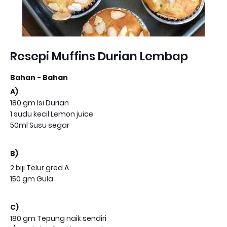
Resepi Muffins Durian Lembap
Bahan - Bahan
A)
180 gm Isi Durian
1 sudu kecil Lemon juice
50ml Susu segar
B)
2 biji Telur gred A
150 gm Gula
C)
180 gm Tepung naik sendiri