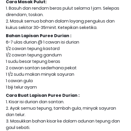
Cara Masak Pulut:
1. Basuh dan rendam beras pulut selama 1 jam. Selepas
direndam, toskan.
2. Masuk semua bahan dalam loyang pengukus dan
kukus sekitar 30-35minit. Ketepikan seketika.
Bahan Lapisan Puree Durian :
6-7 ulas durian @ 1 cawan isi durian
1/2 cawan tepung kastard
1/2 cawan tepung gandum
1 sudu besar tepung beras
2 cawan santan sederhana pekat
1 1/2 sudu makan minyak sayuran
1 cawan gula
1 biji telur ayam
Cara Buat Lapisan Puree Durian :
1. Kisar isi durian dan santan.
2. Ayak semua tepung, tambah gula, minyak sayuran
dan telur.
3. Masukkan bahan kisar ke dalam adunan tepung dan
gaul sebati.