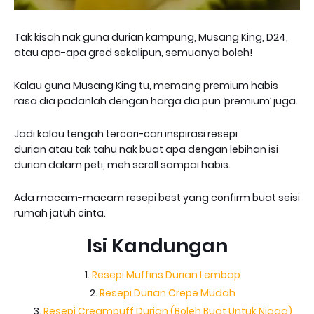
Tak kisah nak guna
durian kampung
,
Musang King
,
D24
,
atau apa-apa gred sekalipun, semuanya boleh!
Kalau guna Musang King tu, memang premium habis
rasa dia padanlah dengan harga dia pun ‘premium’ juga.
Jadi kalau tengah tercari-cari
inspirasi resepi
durian
atau
tak tahu nak buat apa dengan lebihan isi
durian dalam peti
, meh scroll sampai habis.
Ada macam-macam resepi best yang confirm buat seisi
rumah jatuh cinta.
Isi Kandungan
Resepi Muffins Durian Lembap
Resepi Durian Crepe Mudah
Resepi Creampuff Durian (Boleh Buat Untuk Niaga)