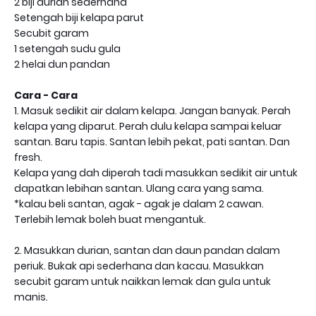
2 biji durian sederhana
Setengah biji kelapa parut
Secubit garam
1 setengah sudu gula
2 helai dun pandan
Cara - Cara
1. Masuk sedikit air dalam kelapa. Jangan banyak. Perah
kelapa yang diparut. Perah dulu kelapa sampai keluar
santan. Baru tapis. Santan lebih pekat, pati santan. Dan
fresh.
Kelapa yang dah diperah tadi masukkan sedikit air untuk
dapatkan lebihan santan. Ulang cara yang sama.
*kalau beli santan, agak - agak je dalam 2 cawan.
Terlebih lemak boleh buat mengantuk.
2. Masukkan durian, santan dan daun pandan dalam
periuk. Bukak api sederhana dan kacau. Masukkan
secubit garam untuk naikkan lemak dan gula untuk
manis.