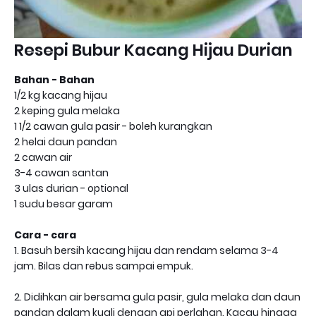
Resepi Bubur Kacang Hijau Durian
Bahan - Bahan
1/2 kg kacang hijau
2 keping gula melaka
1 1/2 cawan gula pasir - boleh kurangkan
2 helai daun pandan
2 cawan air
3-4 cawan santan
3 ulas durian - optional
1 sudu besar garam
Cara - cara
1. Basuh bersih kacang hijau dan rendam selama 3-4
jam. Bilas dan rebus sampai empuk.
2. Didihkan air bersama gula pasir, gula melaka dan daun
pandan dalam kuali dengan api perlahan. Kacau hingga