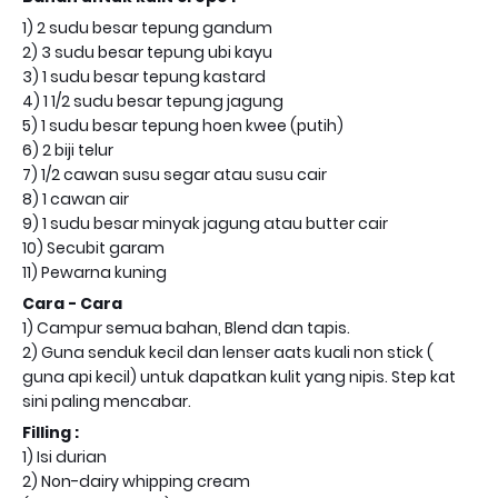
1) 2 sudu besar tepung gandum
2) 3 sudu besar tepung ubi kayu
3) 1 sudu besar tepung kastard
4) 1 1/2 sudu besar tepung jagung
5) 1 sudu besar tepung hoen kwee (putih)
6) 2 biji telur
7) 1/2 cawan susu segar atau susu cair
8) 1 cawan air
9) 1 sudu besar minyak jagung atau butter cair
10) Secubit garam
11) Pewarna kuning
Cara - Cara
1) Campur semua bahan, Blend dan tapis.
2) Guna senduk kecil dan lenser aats kuali non stick (
guna api kecil) untuk dapatkan kulit yang nipis. Step kat
sini paling mencabar.
Filling :
1) Isi durian
2) Non-dairy whipping cream