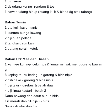
1 btg serai
2 sb udang kering- rendam & tos
1 cawan udang hidup (buang kulit & blend dg stok udang)
Bahan Tumis
1 btg kulit kayu manis
1 kuntum bunga lawang
2 biji buah pelaga
2 tangkai daun kari
2 batang serai - ketuk
Bahan Utk Mee dan Hiasan
1 kg mee kuning- celur, tos & lumur minyak menggoreng bawan
g
3 keping tauhu kering - digoreng & hiris nipis
2 fish cake - goreng & hiris nipis
4 biji telur - direbus & belah dua
4 biji limau kasturi - belah 2
Daun bawang dan daun sup- dihiris
Cili merah dan cili hijau - hiris
Sawi - dicelur dan tos