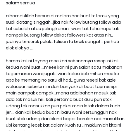
salam semua
alhamdulillah bersua di malam hari buat tetamu yang
sudi datang singgah ..jika nak follow butang follow ada
kat sebelah atas paling kanan.. wani tak tahu nape tak
nampak butang follow dekat followers kat atas nih..
jadinya tersorok pulak.. tulisan tu kecik sangat .. perhati
elok elok ya ...
hemm kali ni tayang mee kari sebenarnya resepi ni kali
kedua wani buat ...meee kari ni pun salah satu makanan
kegermaran wani jugak.. wani kalau bab mihun mee ke
apa ke memang no satu di hati.. guna resepi kak azie
walaupun sebelum ni dah banyak kali buat tapi resepi
main campak campak ..mana ada bahan masuk tak
ada tak masuk hiii.. kali pertama buat dulu pun stok
udang tak masukkan pun pakai main letak dalam kuah
jer.... dan kali kedua buat ni baru wani bersungguh nak
buat stok udang dan blend bagai..barulah nak masukkan
ubi kentang lecek kat dalam kuah tu .. maklumlah kita ni