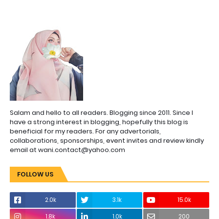
Salam and hello to all readers. Blogging since 2011. Since I
have a strong interest in blogging, hopefully this blog is
beneficial for my readers. For any advertorials,
collaborations, sponsorships, event invites and review kindly
email at wani.contact@yahoo.com
FOLLOW US
2.0k
3.1k
15.0k
1.8k
1.0k
200