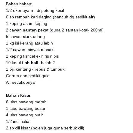
Bahan bahan:
1/2 ekor ayam - di potong kecil
6 sb rempah kari daging (bancuh dg sedikit
air
)
1 keping asam keping
2 cawan
santan
pekat (guna 2 santan kotak 200ml)
5 cawan
stok
udang
1 kg isi kerang atau lebih
1/2 cawan minyak masak
2 keping fishcake- hiris nipis
10 ketul
fish ball
- belah 2
1 biji kentang - rebus & tumbuk
Garam dan sedikit gula
Air secukupnya
Bahan Kisar
6 ulas bawang merah
1 labu bawang besar
4 ulas bawang putih
1/2 inci halia
2 sb cili kisar (boleh juga guna serbuk cili)