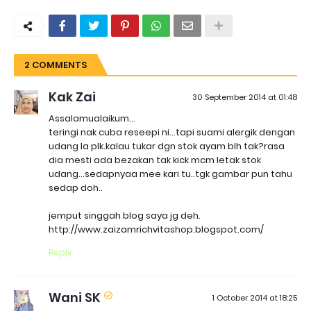
2 COMMENTS
Kak Zai
30 September 2014 at 01:48
Assalamualaikum...
teringi nak cuba reseepi ni...tapi suami alergik dengan
udang la plk.kalau tukar dgn stok ayam blh tak?rasa
dia mesti ada bezakan tak kick mcm letak stok
udang...sedapnyaa mee kari tu..tgk gambar pun tahu
sedap doh..
jemput singgah blog saya jg deh.
http://www.zaizamrichvitashop.blogspot.com/
Reply
Wani SK
1 October 2014 at 18:25