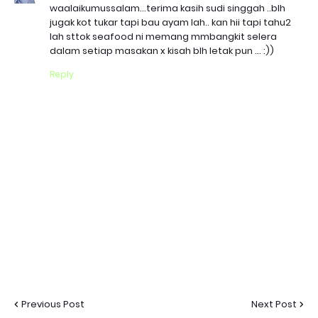
waalaikumussalam...terima kasih sudi singgah ..blh
jugak kot tukar tapi bau ayam lah.. kan hii tapi tahu2
lah sttok seafood ni memang mmbangkit selera
dalam setiap masakan x kisah blh letak pun ... :))
Reply
Previous Post
Next Post