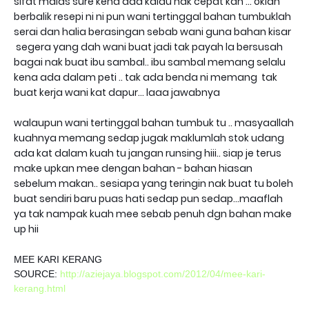
sifat malas sure kena ada kalau nak cepat kan ... oklah
berbalik resepi ni ni pun wani tertinggal bahan tumbuklah
serai dan halia berasingan sebab wani guna bahan kisar
segera yang dah wani buat jadi tak payah la bersusah
bagai nak buat ibu sambal.. ibu sambal memang selalu
kena ada dalam peti .. tak ada benda ni memang tak
buat kerja wani kat dapur... laaa jawabnya
walaupun wani tertinggal bahan tumbuk tu .. masyaallah
kuahnya memang sedap jugak maklumlah stok udang
ada kat dalam kuah tu jangan runsing hiii.. siap je terus
make upkan mee dengan bahan - bahan hiasan
sebelum makan.. sesiapa yang teringin nak buat tu boleh
buat sendiri baru puas hati sedap pun sedap...maaflah
ya tak nampak kuah mee sebab penuh dgn bahan make
up hii
MEE KARI KERANG
SOURCE:
http://aziejaya.blogspot.com/2012/04/mee-kari-
kerang.html