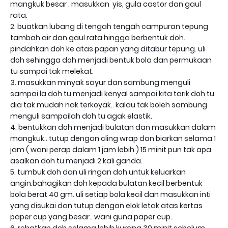
mangkuk besar . masukkan yis, gula castor dan gaul
rata.
2. buatkan lubang di tengah tengah campuran tepung
tambah air dan gaul rata hingga berbentuk doh.
pindahkan doh ke atas papan yang ditabur tepung. uli
doh sehingga doh menjadi bentuk bola dan permukaan
tu sampai tak melekat.
3. masukkan minyak sayur dan sambung menguli
sampai la doh tu menjadi kenyal sampai kita tarik doh tu
dia tak mudah nak terkoyak.. kalau tak boleh sambung
menguli sampailah doh tu agak elastik.
4. bentukkan doh menjadi bulatan dan masukkan dalam
mangkuk.. tutup dengan cling wrap dan biarkan selama 1
jam ( wani perap dalam 1 jam lebih ) 15 minit pun tak apa
asalkan doh tu menjadi 2 kali ganda.
5. tumbuk doh dan uli ringan doh untuk keluarkan
angin.bahagikan doh kepada bulatan kecil berbentuk
bola berat 40 gm. uli setiap bola kecil dan masukkan inti
yang disukai dan tutup dengan elok letak atas kertas
paper cup yang besar.. wani guna paper cup..