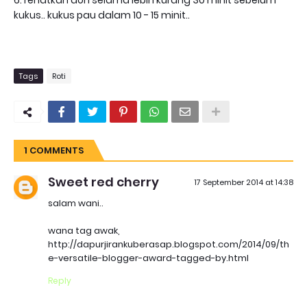
6. rehatkan doh selama lebih kurang 30 minit sebelum
kukus.. kukus pau dalam 10 - 15 minit..
Tags
Roti
1 COMMENTS
Sweet red cherry
17 September 2014 at 14:38
salam wani..
wana tag awak,
http://dapurjirankuberasap.blogspot.com/2014/09/th
e-versatile-blogger-award-tagged-by.html
Reply