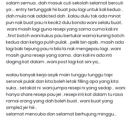
salam semua ..dah masuk cuti sekolah selamat bercuti
ya ... entry tertunggak hii buat pau lagi untuk kali kedua ..
dah mula nak addicted dah ..kalau dulu tak ada minat
pun nak buat pau ni kecik2 dulu bonda wani selalu buat..
wani masih lagi guna resepi yang sama cuma kali ini
..first batch wani kukus pau bertukar warna kuning batch
kedua dan ketiga putih pulak ...pelik bin ajaib.. masih ada
lagi baki tepung pau ni bila la nak mengepau lagi ..wani
masih guna resepi yang sama.. dan kali ini ada inti
daging kat dalam ..wani post lagi kat sini ya,..
walau banyak kerja asyik main tunggu tunggu tapi
seronok pulak dan kita boleh letak filling apa yang kita
suka... setakat ni wani jumpa resepi ni yang sedap .. wani
hanya share resepi pau jer ..resepi inti kat dalam tu rasa
ramai orang yang dah boleh buat.. wani buat yang
simple2 jer hiii ..
selamat mencuba dan selamat berhujung minggu...