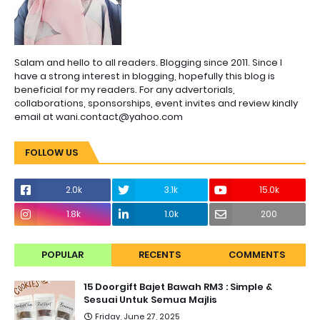
Salam and hello to all readers. Blogging since 2011. Since I
have a strong interest in blogging, hopefully this blog is
beneficial for my readers. For any advertorials,
collaborations, sponsorships, event invites and review kindly
email at wani.contact@yahoo.com
FOLLOW US
2.0k
3.1k
15.0k
1.8k
1.0k
200
POPULAR
RECENTS
COMMENTS
15 Doorgift Bajet Bawah RM3 : Simple &
Sesuai Untuk Semua Majlis
Friday, June 27, 2025