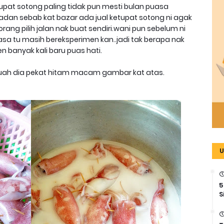
tupat sotong paling tidak pun mesti bulan puasa
adan sebab kat bazar ada jual ketupat sotong ni agak
rang pilih jalan nak buat sendiri.wani pun sebelum ni
asa tu masih bereksperimen kan..jadi tak berapa nak
n banyak kali baru puas hati.
 kuah dia pekat hitam macam gambar kat atas.
U
5
S