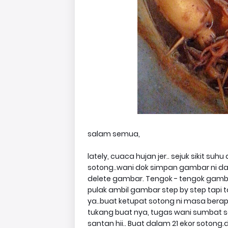
salam semua,
lately, cuaca hujan jer.. sejuk sikit suhu
sotong..wani dok simpan gambar ni dal
delete gambar. Tengok - tengok gamba
pulak ambil gambar step by step tapi tak
ya..buat ketupat sotong ni masa berap
tukang buat nya, tugas wani sumbat 
santan hii.. Buat dalam 21 ekor sotong