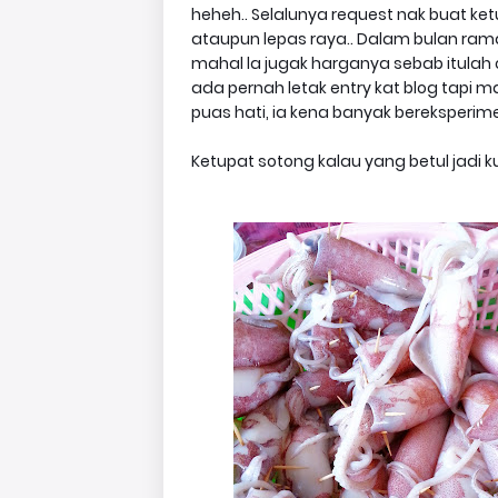
heheh.. Selalunya request nak buat ke
ataupun lepas raya.. Dalam bulan ram
mahal la jugak harganya sebab itulah o
ada pernah letak entry kat blog tapi m
puas hati, ia kena banyak bereksperime
Ketupat sotong kalau yang betul jadi