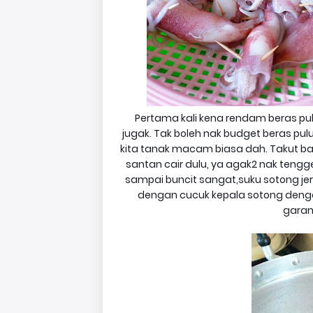
Pertama kali kena rendam beras pu
jugak. Tak boleh nak budget beras pulu
kita tanak macam biasa dah. Takut baz
santan cair dulu, ya agak2 nak tengg
sampai buncit sangat,suku sotong jer.
dengan cucuk kepala sotong dengan 
garam