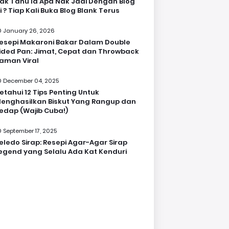
ak Tahu la Apa Nak Jadi Dengan Blog
i ? Tiap Kali Buka Blog Blank Terus
January 26, 2026
esepi Makaroni Bakar Dalam Double
ided Pan: Jimat, Cepat dan Throwback
aman Viral
December 04, 2025
etahui 12 Tips Penting Untuk
enghasilkan Biskut Yang Rangup dan
edap (Wajib Cuba!)
September 17, 2025
eledo Sirap: Resepi Agar-Agar Sirap
egend yang Selalu Ada Kat Kenduri