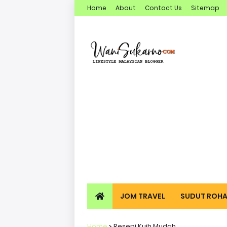
Home
About
Contact Us
Sitemap
JOM TRAVEL
SUDUT ROHA
Home
Resepi Kuih Mudah