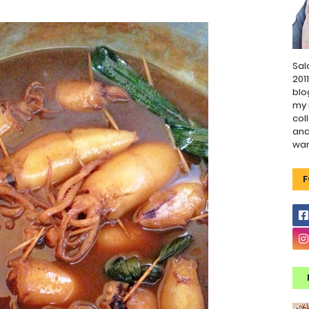
Sal
201
blo
my 
col
and
wa
F