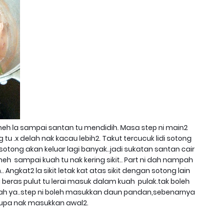
eh la sampai santan tu mendidih. Masa step ni main2
tu .x delah nak kacau lebih2. Takut tercucuk lidi sotong
air sotong akan keluar lagi banyak..jadi sukatan santan cair
neh sampai kuah tu nak kering sikit.. Part ni dah nampah
.. Angkat2 la sikit letak kat atas sikit dengan sotong lain
i beras pulut tu lerai masuk dalam kuah pulak.tak boleh
ecah ya..step ni boleh masukkan daun pandan,sebenarnya
lupa nak masukkan awal2.