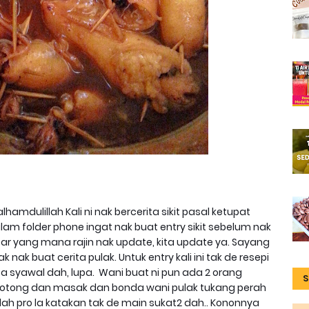
 alhamdulillah Kali ni nak bercerita sikit pasal ketupat
am folder phone ingat nak buat entry sikit sebelum nak
r yang mana rajin nak update, kita update ya. Sayang
 nak buat cerita pulak. Untuk entry kali ini tak de resepi
a syawal dah, lupa. Wani buat ni pun ada 2 orang
S
sotong dan masak dan bonda wani pulak tukang perah
.dah pro la katakan tak de main sukat2 dah.. Kononnya