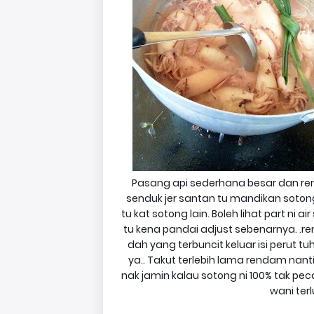
Pasang api sederhana besar dan ren
senduk jer santan tu mandikan sotong 
tu kat sotong lain. Boleh lihat part ni 
tu kena pandai adjust sebenarnya. .re
dah yang terbuncit keluar isi perut tuh
ya.. Takut terlebih lama rendam nant
nak jamin kalau sotong ni 100% tak p
wani ter