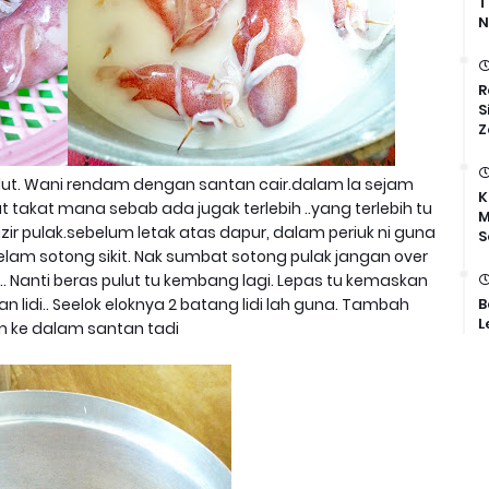
T
N
R
S
Z
lut. Wani rendam dengan santan cair.dalam la sejam
K
t takat mana sebab ada jugak terlebih ..yang terlebih tu
M
ir pulak.sebelum letak atas dapur, dalam periuk ni guna
S
elam sotong sikit. Nak sumbat sotong pulak jangan over
. Nanti beras pulut tu kembang lagi. Lepas tu kemaskan
B
lidi.. Seelok eloknya 2 batang lidi lah guna. Tambah
L
 ke dalam santan tadi