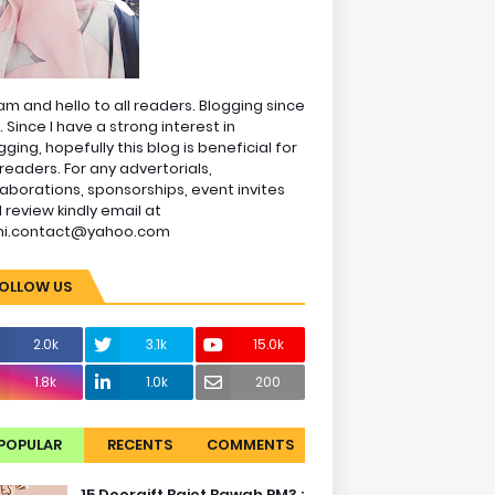
am and hello to all readers. Blogging since
1. Since I have a strong interest in
gging, hopefully this blog is beneficial for
readers. For any advertorials,
laborations, sponsorships, event invites
 review kindly email at
ni.contact@yahoo.com
OLLOW US
2.0k
3.1k
15.0k
1.8k
1.0k
200
POPULAR
RECENTS
COMMENTS
15 Doorgift Bajet Bawah RM3 :