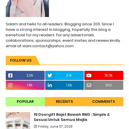
Salam and hello to all readers. Blogging since 2011. Since I
have a strong interest in blogging, hopefully this blog is
beneficial for my readers. For any advertorials,
collaborations, sponsorships, event invites and review kindly
email at wani.contact@yahoo.com
FOLLOW US
2.0k
3.1k
15.0k
1.8k
1.0k
200
POPULAR
RECENTS
COMMENTS
15 Doorgift Bajet Bawah RM3 : Simple &
Sesuai Untuk Semua Majlis
Friday, June 27, 2025