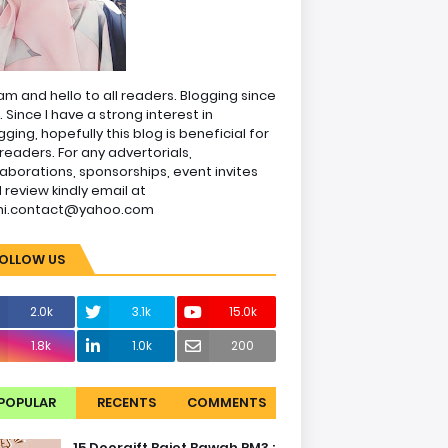
am and hello to all readers. Blogging since
1. Since I have a strong interest in
gging, hopefully this blog is beneficial for
readers. For any advertorials,
laborations, sponsorships, event invites
 review kindly email at
ni.contact@yahoo.com
OLLOW US
2.0k
3.1k
15.0k
1.8k
1.0k
200
POPULAR
RECENTS
COMMENTS
15 Doorgift Bajet Bawah RM3 :