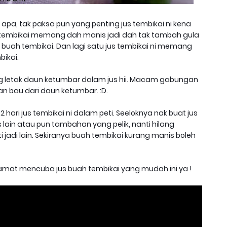
 apa, tak paksa pun yang penting jus tembikai ni kena
embikai memang dah manis jadi dah tak tambah gula
buah tembikai. Dan lagi satu jus tembikai ni memang
bikai.
g letak daun ketumbar dalam jus hii. Macam gabungan
 bau dari daun ketumbar. :D.
 hari jus tembikai ni dalam peti. Seeloknya nak buat jus
lain atau pun tambahan yang pelik, nanti hilang
 jadi lain. Sekiranya buah tembikai kurang manis boleh
mat mencuba jus buah tembikai yang mudah ini ya !