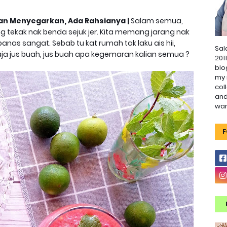
an Menyegarkan, Ada Rahsianya |
Salam semua,
tekak nak benda sejuk jer. Kita memang jarang nak
nas sangat. Sebab tu kat rumah tak laku ais hii,
Sal
ja jus buah, jus buah apa kegemaran kalian semua ?
201
blo
my 
col
and
wa
F