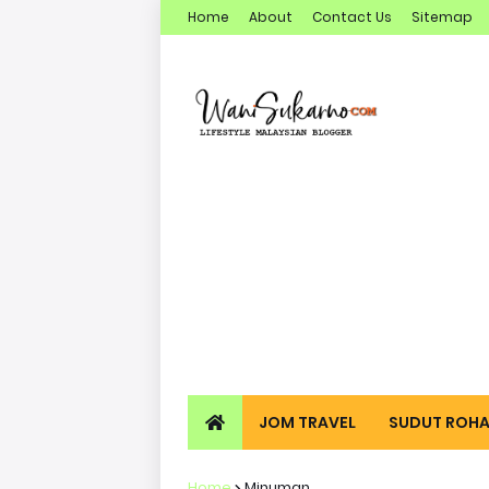
Home
About
Contact Us
Sitemap
JOM TRAVEL
SUDUT ROHA
Home
Minuman