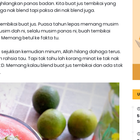
hilangkan panas badan. Kita buat jus tembikai yang
 nak blend tapi paksa diri nak blend juga.
d tembikai buat jus. Puasa tahun lepas memang musim
sim dah ni, selalu musim panas ni, buah tembikai
Memang betul ke fakta tu.
k sejukkan kemudian minum, Allah hilang dahaga terus.
rahsia tau. Tapi tak tahu lah korang minat ke tak nak
ka :D. Memang kalau blend buat jus tembikai dan ada stok
.
U
5
S