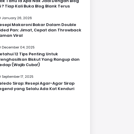
ak Tahu la Apa Nak Jadi Dengan Blog
i ? Tiap Kali Buka Blog Blank Terus
January 26, 2026
esepi Makaroni Bakar Dalam Double
ided Pan: Jimat, Cepat dan Throwback
aman Viral
December 04, 2025
etahui 12 Tips Penting Untuk
enghasilkan Biskut Yang Rangup dan
edap (Wajib Cuba!)
September 17, 2025
eledo Sirap: Resepi Agar-Agar Sirap
egend yang Selalu Ada Kat Kenduri