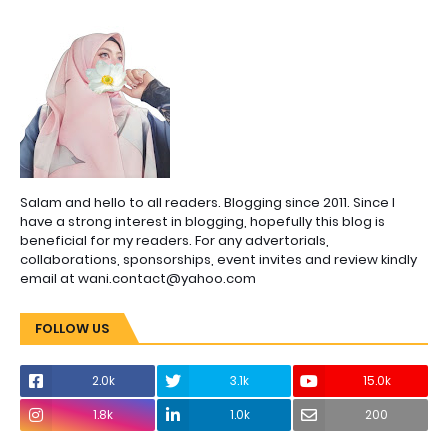
Salam and hello to all readers. Blogging since 2011. Since I
have a strong interest in blogging, hopefully this blog is
beneficial for my readers. For any advertorials,
collaborations, sponsorships, event invites and review kindly
email at wani.contact@yahoo.com
FOLLOW US
2.0k
3.1k
15.0k
1.8k
1.0k
200