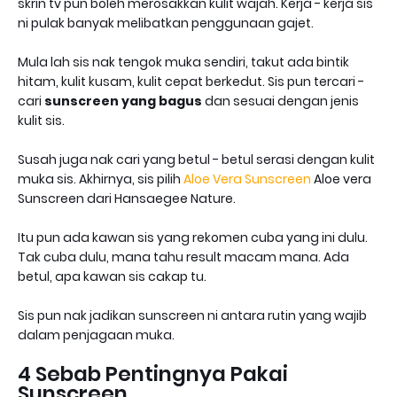
skrin tv pun boleh merosakkan kulit wajah. Kerja - kerja sis
ni pulak banyak melibatkan penggunaan gajet.
Mula lah sis nak tengok muka sendiri, takut ada bintik
hitam, kulit kusam, kulit cepat berkedut. Sis pun tercari -
cari
sunscreen yang bagus
dan sesuai dengan jenis
kulit sis.
Susah juga nak cari yang betul - betul serasi dengan kulit
muka sis. Akhirnya, sis pilih
Aloe Vera Sunscreen
Aloe vera
Sunscreen dari Hansaegee Nature.
Itu pun ada kawan sis yang rekomen cuba yang ini dulu.
Tak cuba dulu, mana tahu result macam mana. Ada
betul, apa kawan sis cakap tu.
Sis pun nak jadikan sunscreen ni antara rutin yang wajib
dalam penjagaan muka.
4 Sebab Pentingnya Pakai
Sunscreen