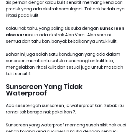
Sis pernah dengar kalau kulit sensitif memang kena cari
produk yang ada ekstrak semulajadi. Tak nak berlakunya
iritasi pada kulit.
Kalau nak tahu, yang paling sis suka dengan
sunscreen
aloe vera
ini, ia ada ekstrak Aloe Vera. Aloe vera ni
semua dah tahu kan, banyak kebaikannya untuk kulit.
Bahan ini juga salah satu kandungan yang ada dalam
suncreen membantu untuk menenangkan kulit kita,
mengelakkan iritasi kulit dan sesuai juga untuk masalah
kulit sensitif.
Sunscreen Yang Tidak
Waterproof
Ada sesetengah sunscreen, ia waterproof kan. Sebab itu,
ramai tak berapa nak pakai kan ?.
Sunscreen yang waterproof memang susah sikit nak cuci
sebab korang kena cuci bersih muka dengan pencuci