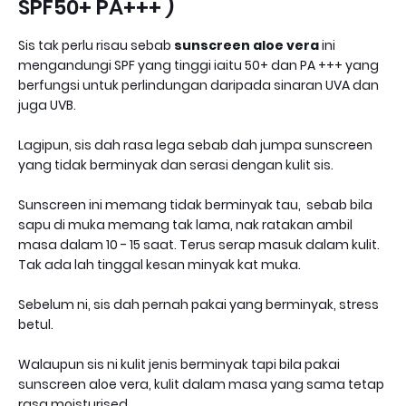
SPF50+ PA+++ )
Sis tak perlu risau sebab
sunscreen aloe vera
ini
mengandungi SPF yang tinggi iaitu 50+ dan PA +++ yang
berfungsi untuk perlindungan daripada sinaran UVA dan
juga UVB.
Lagipun, sis dah rasa lega sebab dah jumpa sunscreen
yang tidak berminyak dan serasi dengan kulit sis.
Sunscreen ini memang tidak berminyak tau, sebab bila
sapu di muka memang tak lama, nak ratakan ambil
masa dalam 10 - 15 saat. Terus serap masuk dalam kulit.
Tak ada lah tinggal kesan minyak kat muka.
Sebelum ni, sis dah pernah pakai yang berminyak, stress
betul.
Walaupun sis ni kulit jenis berminyak tapi bila pakai
sunscreen aloe vera, kulit dalam masa yang sama tetap
rasa moisturised.