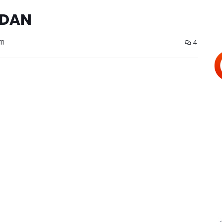
NDAN
11
4