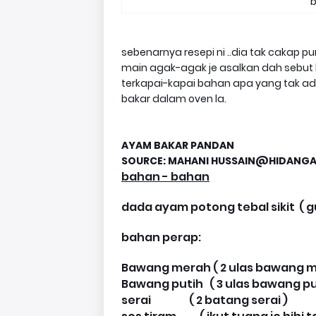
b
sebenarnya resepi ni ..dia tak cakap 
main agak-agak je asalkan dah sebut b
terkapai-kapai bahan apa yang tak ada
bakar dalam oven la.
AYAM BAKAR PANDAN
SOURCE: MAHANI HUSSAIN@HIDANG
bahan - bahan
dada ayam potong tebal sikit
( 
bahan perap:
Bawang merah ( 2 ulas bawang me
Bawang putih ( 3 ulas bawang pu
serai ( 2 batang serai )