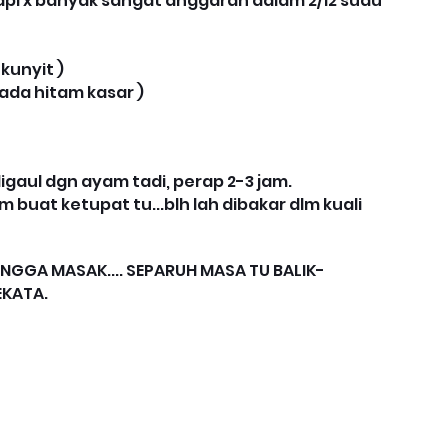
tapi x banyak sangat anggaran dalam 2/12 sudu
kunyit )
lada hitam kasar )
gaul dgn ayam tadi, perap 2-3 jam.
uat ketupat tu...blh lah dibakar dlm kuali
NGGA MASAK.... SEPARUH MASA TU BALIK-
EKATA.