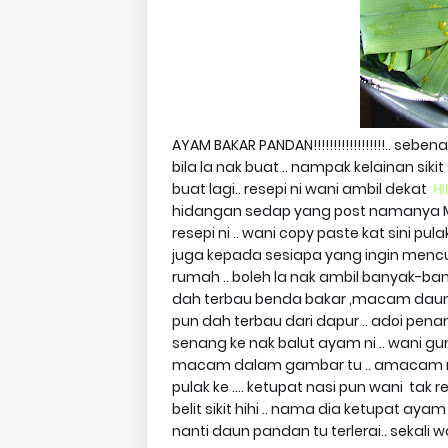
AYAM BAKAR PANDAN!!!!!!!!!!!!!!!!!!.. se
bila la nak buat .. nampak kelainan si
buat lagi.. resepi ni wani ambil dekat
H
hidangan sedap yang post namanya Ma
resepi ni .. wani copy paste kat sini pu
juga kepada sesiapa yang ingin mencub
rumah .. boleh la nak ambil banyak-banya
dah terbau benda bakar ,macam daun p
pun dah terbau dari dapur .. adoi penang
senang ke nak balut ayam ni .. wani gun
macam dalam gambar tu .. amacam ra
pulak ke .... ketupat nasi pun wani ta
belit sikit hihi .. nama dia ketupat ayam
nanti daun pandan tu terlerai.. sekali