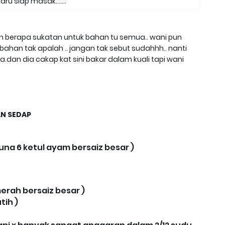
aru siap masak.......
pun berapa sukatan untuk bahan tu semua.. wani pun
ahan tak apalah .. jangan tak sebut sudahhh.. nanti
.dan dia cakap kat sini bakar dalam kuali tapi wani
AN SEDAP
guna 6 ketul ayam bersaiz besar )
rah bersaiz besar )
tih )