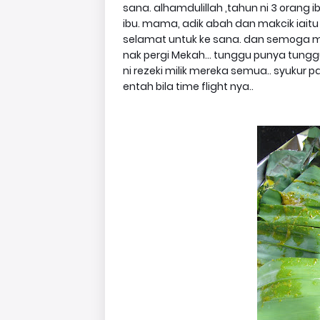
sana. alhamdulillah ,tahun ni 3 orang i
ibu. mama, adik abah dan makcik iait
selamat untuk ke sana. dan semoga 
nak pergi Mekah... tunggu punya tungg
ni rezeki milik mereka semua.. syukur p
entah bila time flight nya..