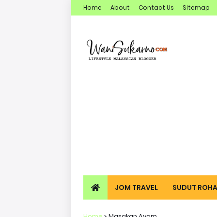
Home
About
Contact Us
Sitemap
JOM TRAVEL
SUDUT ROHA
Home
Masakan Ayam