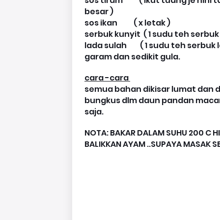
sos tiram ( ikut tuang je hihi 
besar )
sos ikan ( x letak )
serbuk kunyit ( 1 sudu teh serbuk 
lada sulah ( 1 sudu teh serbuk 
garam dan sedikit gula.
cara -cara
semua bahan dikisar lumat dan di
bungkus dlm daun pandan macam b
saja.
NOTA: BAKAR DALAM SUHU 200 C HI
BALIKKAN AYAM ..SUPAYA MASAK S