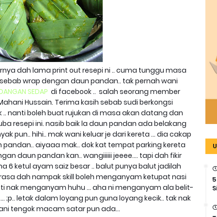
benarnya dah lama print out resepi ni .. cuma tunggu masa
kit sebab wrap dengan daun pandan.. tak pernah wani
IDANGAN SEDAP
di facebook .. salah seorang member
hani Hussain. Terima kasih sebab sudi berkongsi
lak .. nanti boleh buat rujukan di masa akan datang dan
a resepi ini. nasib baik la daun pandan ada belakang
k pun.. hihi.. mak wani keluar je dari kereta ... dia cakap
andan.. aiyaaa mak.. dok kat tempat parking kereta
U
an daun pandan kan.. wangiiiiii jeeee.... tapi dah fikir
a 6 ketul ayam saiz besar .. balut punya balut jadilah
sa dah nampak skill boleh menganyam ketupat nasi
5
k reti nak menganyam huhu ... aha ni menganyam ala belit-
S
 ... ;p.. letak dalam loyang pun guna loyang kecik.. tak nak
 wani tengok macam satar pun ada...