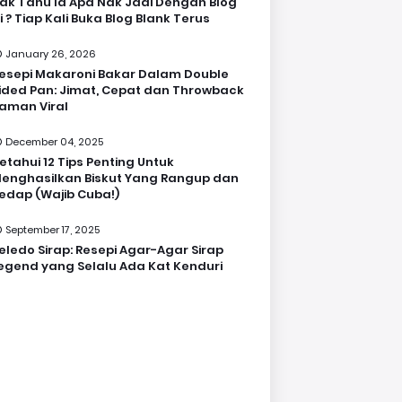
ak Tahu la Apa Nak Jadi Dengan Blog
i ? Tiap Kali Buka Blog Blank Terus
January 26, 2026
esepi Makaroni Bakar Dalam Double
ided Pan: Jimat, Cepat dan Throwback
aman Viral
December 04, 2025
etahui 12 Tips Penting Untuk
enghasilkan Biskut Yang Rangup dan
edap (Wajib Cuba!)
September 17, 2025
eledo Sirap: Resepi Agar-Agar Sirap
egend yang Selalu Ada Kat Kenduri