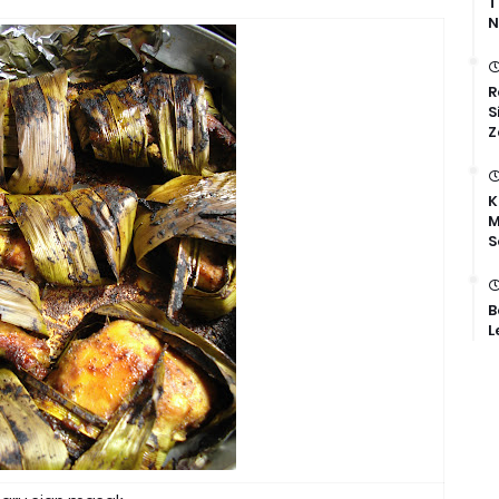
T
N
R
S
Z
K
M
S
B
L