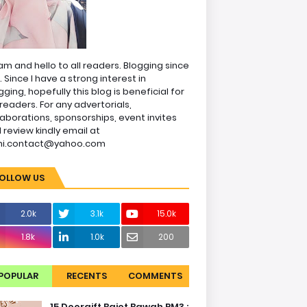
am and hello to all readers. Blogging since
1. Since I have a strong interest in
gging, hopefully this blog is beneficial for
readers. For any advertorials,
laborations, sponsorships, event invites
 review kindly email at
ni.contact@yahoo.com
OLLOW US
2.0k
3.1k
15.0k
1.8k
1.0k
200
POPULAR
RECENTS
COMMENTS
15 Doorgift Bajet Bawah RM3 :