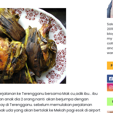
Sal
201
blo
my 
col
and
wa
F
rjalanan ke Terengganu bersama Mak cu,adik ibu... ibu
an anak dia 2 orang.nanti akan berjumpa dengan
tay di Terengganu. sebelum memulakan perjalanan
k uda yang akan bertolak ke Mekah pagi esok di airport