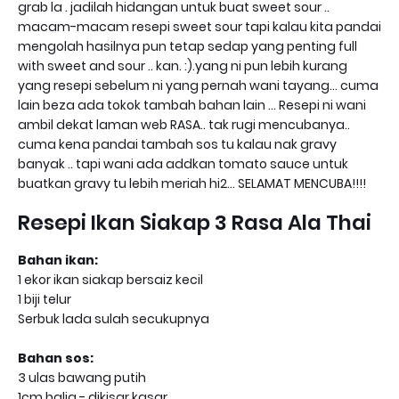
grab la . jadilah hidangan untuk buat sweet sour ..
macam-macam resepi sweet sour tapi kalau kita pandai
mengolah hasilnya pun tetap sedap yang penting full
with sweet and sour .. kan. :).yang ni pun lebih kurang
yang resepi sebelum ni yang pernah wani tayang... cuma
lain beza ada tokok tambah bahan lain ... Resepi ni wani
ambil dekat laman web RASA.. tak rugi mencubanya..
cuma kena pandai tambah sos tu kalau nak gravy
banyak .. tapi wani ada addkan tomato sauce untuk
buatkan gravy tu lebih meriah hi2... SELAMAT MENCUBA!!!!
Resepi Ikan Siakap 3 Rasa Ala Thai
Bahan ikan:
1 ekor ikan siakap bersaiz kecil
1 biji telur
Serbuk lada sulah secukupnya
Bahan sos:
3 ulas bawang putih
1cm halia - dikisar kasar