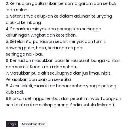
2. Kemudian gaulkan ikan bersama garam dan serbuk
lada sulah.
3. Seterusnya celupkan ke dalam adunan telur yang
dipukul kembang.
4. Panaskan minyak dan goreng ikan sehingga
kekuningan. Angkat dan ketepikan.
5. Setelah itu, panaskan sedikit minyak dan tumis
bawang putih, halia, serai dan cili padi
sehingga naik bau.
6. Kemudian masukkan daun limau purut, bunga kantan
dan sos cili. Kacau rata dan sebati.
7. Masukkan pula air secukupnya dan jus limau nipis.
Perasakan dan biarkan seketika.
8. Akhir sekali, masukkan bahan-bahan yang dipotong
kiub tadi.
9.Biarkan sehingga lembut dan pecah minyak.Tuangkan
sos ke atas ikan siakap goreng. Sedia untuk dinikmati.
Tags
Masakan Ikan