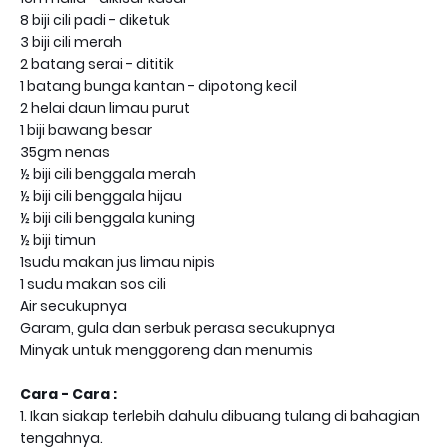
8 biji cili padi - diketuk
3 biji cili merah
2 batang serai - dititik
1 batang bunga kantan - dipotong kecil
2 helai daun limau purut
1 biji bawang besar
35gm nenas
½ biji cili benggala merah
½ biji cili benggala hijau
½ biji cili benggala kuning
½ biji timun
1sudu makan jus limau nipis
1 sudu makan sos cili
Air secukupnya
Garam, gula dan serbuk perasa secukupnya
Minyak untuk menggoreng dan menumis
Cara - Cara :
1. Ikan siakap terlebih dahulu dibuang tulang di bahagian
tengahnya.