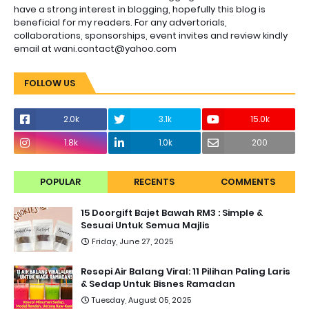
have a strong interest in blogging, hopefully this blog is
beneficial for my readers. For any advertorials,
collaborations, sponsorships, event invites and review kindly
email at wani.contact@yahoo.com
FOLLOW US
2.0k
3.1k
15.0k
1.8k
1.0k
200
POPULAR
RECENTS
COMMENTS
15 Doorgift Bajet Bawah RM3 : Simple &
Sesuai Untuk Semua Majlis
Friday, June 27, 2025
Resepi Air Balang Viral: 11 Pilihan Paling Laris
& Sedap Untuk Bisnes Ramadan
Tuesday, August 05, 2025