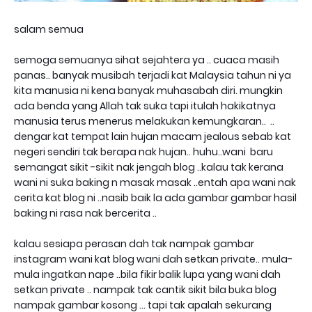
salam semua
semoga semuanya sihat sejahtera ya .. cuaca masih
panas.. banyak musibah terjadi kat Malaysia tahun ni ya
kita manusia ni kena banyak muhasabah diri. mungkin
ada benda yang Allah tak suka tapi itulah hakikatnya
manusia terus menerus melakukan kemungkaran.. ..
dengar kat tempat lain hujan macam jealous sebab kat
negeri sendiri tak berapa nak hujan.. huhu..wani baru
semangat sikit -sikit nak jengah blog ..kalau tak kerana
wani ni suka baking n masak masak ..entah apa wani nak
cerita kat blog ni ..nasib baik la ada gambar gambar hasil
baking ni rasa nak bercerita ..
kalau sesiapa perasan dah tak nampak gambar
instagram wani kat blog wani dah setkan private.. mula-
mula ingatkan nape ..bila fikir balik lupa yang wani dah
setkan private .. nampak tak cantik sikit bila buka blog
nampak gambar kosong ... tapi tak apalah sekurang