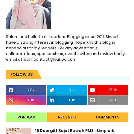
Salam and hello to all readers. Blogging since 2011. Since I
have a strong interest in blogging, hopefully this blog is
beneficial for my readers. For any advertorials,
collaborations, sponsorships, event invites and review kindly
email at wani.contact@yahoo.com
FOLLOW US
2.0k
3.1k
15.0k
1.8k
1.0k
200
POPULAR
RECENTS
COMMENTS
15 Doorgift Bajet Bawah RM3 : Simple &