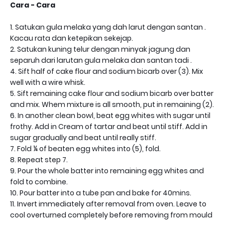
Cara - Cara
1. Satukan gula melaka yang dah larut dengan santan .
Kacau rata dan ketepikan sekejap.
2. Satukan kuning telur dengan minyak jagung dan
separuh dari larutan gula melaka dan santan tadi .
4. Sift half of cake flour and sodium bicarb over (3). Mix
well with a wire whisk.
5. Sift remaining cake flour and sodium bicarb over batter
and mix. Whem mixture is all smooth, put in remaining (2).
6. In another clean bowl, beat egg whites with sugar until
frothy. Add in Cream of tartar and beat until stiff. Add in
sugar gradually and beat until really stiff.
7. Fold ¼ of beaten egg whites into (5), fold.
8. Repeat step 7.
9. Pour the whole batter into remaining egg whites and
fold to combine.
10. Pour batter into a tube pan and bake for 40mins.
11. Invert immediately after removal from oven. Leave to
cool overturned completely before removing from mould