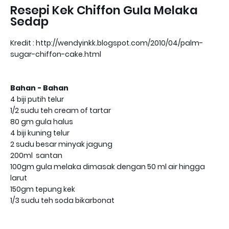
Resepi Kek Chiffon Gula Melaka
Sedap
Kredit : http://wendyinkk.blogspot.com/2010/04/palm-
sugar-chiffon-cake.html
Bahan - Bahan
4 biji putih telur
1/2 sudu teh cream of tartar
80 gm gula halus
4 biji kuning telur
2 sudu besar minyak jagung
200ml santan
100gm gula melaka dimasak dengan 50 ml air hingga
larut
150gm tepung kek
1/3 sudu teh soda bikarbonat