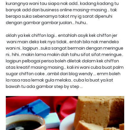
kurangnya wani tau siapa nak add.. kadang kadang tu
banyak add dari business online masing-masing .. tak
berapa suka sebenarnya takot my ig sarat dipenuhi
dengan gambar gambar jualan... huhu..
oklah ya kek chiffon lagi... entahlah asyik kek chiffon jer
wani main deko kek nya tidak.. entah bila nak mendeko
wani ni.. lagipun ..suka sangat bermain dengan meringue
ni.. hihi.. makin lama makin dah tahu sifat sifat meringue..
lagipun pelbagai perisa boleh diletak dalam kek chiffon
atas kreatif masing masing... kali ini wani cuba buat palm
sugar chiffon cake ..ambil dari blog wendy ... emm boleh
la rasa rasa lemak gula melaka.. cuba la buat ya.kat
bawah tu ada gambar step by step ...