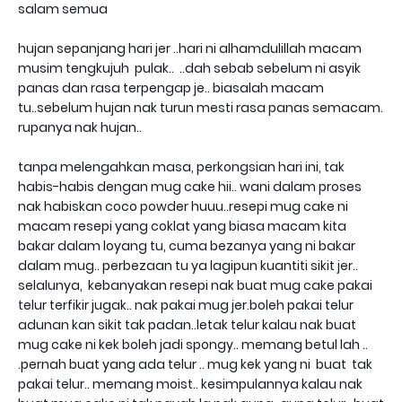
salam semua
hujan sepanjang hari jer ..hari ni alhamdulillah macam
musim tengkujuh pulak.. ..dah sebab sebelum ni asyik
panas dan rasa terpengap je.. biasalah macam
tu..sebelum hujan nak turun mesti rasa panas semacam.
rupanya nak hujan..
tanpa melengahkan masa, perkongsian hari ini, tak
habis-habis dengan mug cake hii.. wani dalam proses
nak habiskan coco powder huuu..resepi mug cake ni
macam resepi yang coklat yang biasa macam kita
bakar dalam loyang tu, cuma bezanya yang ni bakar
dalam mug.. perbezaan tu ya lagipun kuantiti sikit jer..
selalunya, kebanyakan resepi nak buat mug cake pakai
telur terfikir jugak.. nak pakai mug jer.boleh pakai telur
adunan kan sikit tak padan..letak telur kalau nak buat
mug cake ni kek boleh jadi spongy.. memang betul lah ..
.pernah buat yang ada telur .. mug kek yang ni buat tak
pakai telur.. memang moist.. kesimpulannya kalau nak