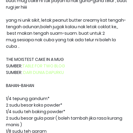
buat mug cake ni tak payah la nak guna-guna telur , buat
rugi jer hiiii
yang ni unik sikit, letak peanut butter creamy kat tengah-
tengah adunan,boleh jugak kalau nak letak coklat ke,,
best makan tengah suam-suam. buat untuk 2
mug.sesiapa nak cuba yang tak ada telur ni boleh la
cuba ..
THE MOISTEST CAKE IN A MUG
SUMBER:
TABLE FOR TWO BLOG
SUMBER:
DARI DUNIA DAPURKU
BAHAN-BAHAN
1/4 tepung gandum*
2 sudu besar koko powder*
1/4 sudu teh baking powder*
2 sudu besar gula pasir ( boleh tambah jika rasa kurang
manis )
1/8 sudu teh garam