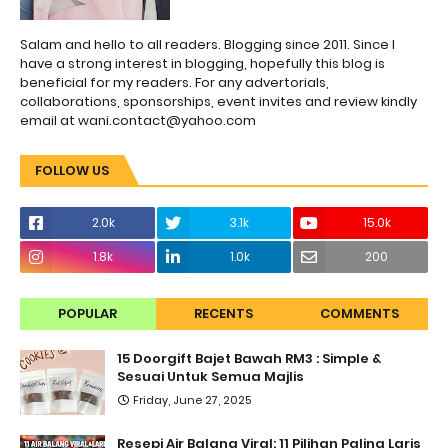
Salam and hello to all readers. Blogging since 2011. Since I
have a strong interest in blogging, hopefully this blog is
beneficial for my readers. For any advertorials,
collaborations, sponsorships, event invites and review kindly
email at wani.contact@yahoo.com
FOLLOW US
2.0k
3.1k
15.0k
1.8k
1.0k
200
POPULAR
RECENTS
COMMENTS
15 Doorgift Bajet Bawah RM3 : Simple &
Sesuai Untuk Semua Majlis
Friday, June 27, 2025
Resepi Air Balang Viral: 11 Pilihan Paling Laris