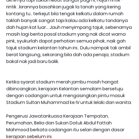
akhirnya tapi taklah lebat sangat pagi ni, hujan rintik -
rintik ..kirannya basahkan jugak la tanah yang kering
kontang tu.. terkejut bila tengok kelkatu dalam rumah
taklah banyak sangat tapi kalau ada kelkatu tandanya
dah hujan kat luar... Jauh menyimpang tajuk, sebenarnya
masih lagi berita pasal stadium yang nak dicat warna
pink, syukurlah dapat perhatian semua pihak, naik gah
tajuk stadium kelantan tahun ini.. Dulu nampak tak ambil
berat langsung, sekarang bila dah ada penaja, stadium
bakal nak jadi baru balik.
Ketika syarat stadium merah jambu masih hangat
dibincangkan, kerajaan Kelantan semalam bersetuju
dengan cadangan untuk mengasingkan pintu masuk
Stadium Sultan Muhammad ke IV untuk lelaki dan wanita.
Pengerusi Jawatankuasa Kerajaan Tempatan,
Perumahan, Belia dan Sukan Datuk Abdul Fattah
Mahmood berkata cadangan itu selari dengan dasar
kerajaan sebelum ini.