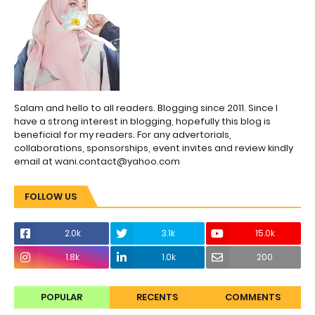
Salam and hello to all readers. Blogging since 2011. Since I
have a strong interest in blogging, hopefully this blog is
beneficial for my readers. For any advertorials,
collaborations, sponsorships, event invites and review kindly
email at wani.contact@yahoo.com
FOLLOW US
2.0k
3.1k
15.0k
1.8k
1.0k
200
POPULAR
RECENTS
COMMENTS