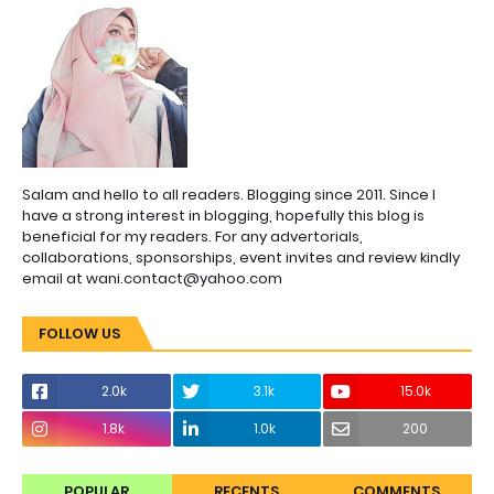
Salam and hello to all readers. Blogging since 2011. Since I
have a strong interest in blogging, hopefully this blog is
beneficial for my readers. For any advertorials,
collaborations, sponsorships, event invites and review kindly
email at wani.contact@yahoo.com
FOLLOW US
2.0k
3.1k
15.0k
1.8k
1.0k
200
POPULAR
RECENTS
COMMENTS