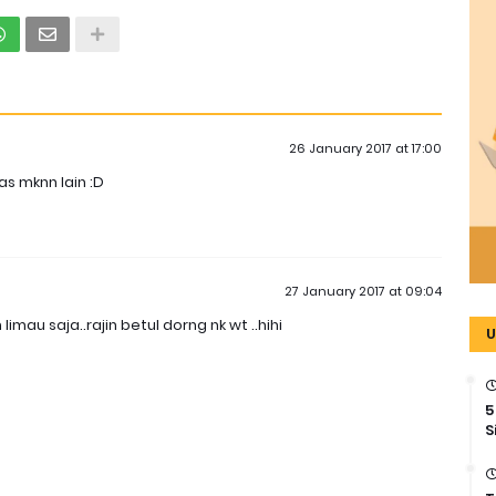
26 January 2017 at 17:00
sas mknn lain :D
27 January 2017 at 09:04
mau saja..rajin betul dorng nk wt ..hihi
U
5
S