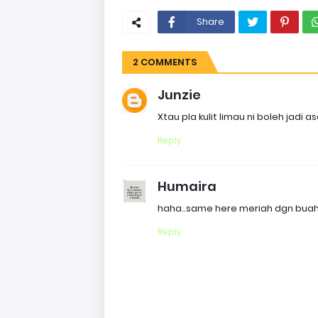
Share
2 COMMENTS
Junzie
Xtau pla kulit limau ni boleh jadi a
Reply
Humaira
haha..same here meriah dgn buah li
Reply