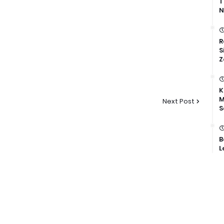
T
N
R
S
Z
K
M
Next Post
S
B
L