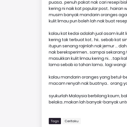
puasa.. penuh pakat nak cari resepi bi
kering ni naik kat popular post.. haira
musim banyak mandarin oranges agak
kulit limau pun boleh lah nak buat resepi.. 
kalau kat kedai adalah jual asam kulit 
kering tak terbuat kot.. hii.. sebab kat si
itupun senang rajinlah nak jemur ... da
nak bereksperimen.. sampai sekarang
masukkan kulit limau kering ni.. ..tapi ka
lama sebab ia tahan lama.. lagi wangi 
kalau mandarin oranges yang betul-betul
macam renyah nak buatnya.. orang yang
syukurlah Malaysia berbilang kaum, b
belaka..makan lah banyak-banyak untuk
Tags
Ceritaku