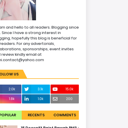
am and hello to all readers. Blogging since
1. Since I have a strong interest in
gging, hopefully this blog is beneficial for
readers. For any advertorials,
laborations, sponsorships, event invites
 review kindly email at
ni.contact@yahoo.com
OLLOW US
2.0k
3.1k
15.0k
1.8k
1.0k
200
POPULAR
RECENTS
COMMENTS
15 Doorgift Bajet Bawah RM3 :