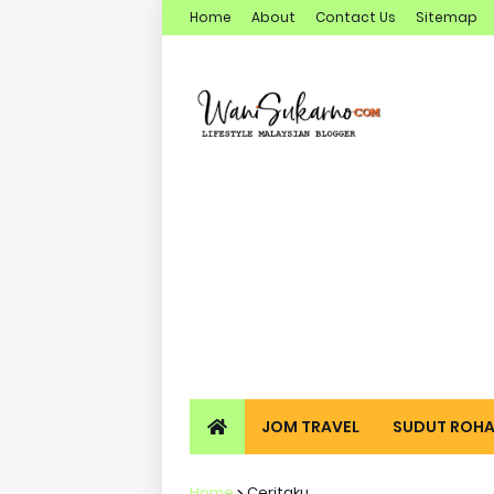
Home
About
Contact Us
Sitemap
JOM TRAVEL
SUDUT ROHA
Home
Ceritaku