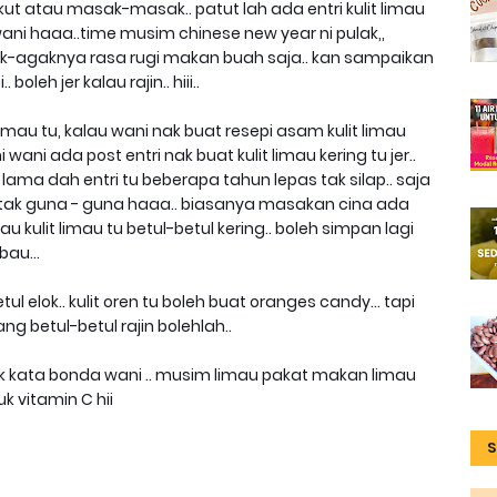
skut atau masak-masak.. patut lah ada entri kulit limau
n wani haaa..time musim chinese new year ni pulak,,
-agaknya rasa rugi makan buah saja.. kan sampaikan
boleh jer kalau rajin.. hiii..
limau tu, kalau wani nak buat resepi asam kulit limau
ni wani ada post entri nak buat kulit limau kering tu jer..
h lama dah entri tu beberapa tahun lepas tak silap.. saja
 tak guna - guna haaa.. biasanya masakan cina ada
lau kulit limau tu betul-betul kering.. boleh simpan lagi
bau...
 elok.. kulit oren tu boleh buat oranges candy... tapi
 betul-betul rajin bolehlah..
ak kata bonda wani .. musim limau pakat makan limau
 vitamin C hii
S