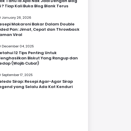
ak Tahu la Apa Nak Jadi Dengan Blog
i ? Tiap Kali Buka Blog Blank Terus
January 26, 2026
esepi Makaroni Bakar Dalam Double
ided Pan: Jimat, Cepat dan Throwback
aman Viral
December 04, 2025
etahui 12 Tips Penting Untuk
enghasilkan Biskut Yang Rangup dan
edap (Wajib Cuba!)
September 17, 2025
eledo Sirap: Resepi Agar-Agar Sirap
egend yang Selalu Ada Kat Kenduri