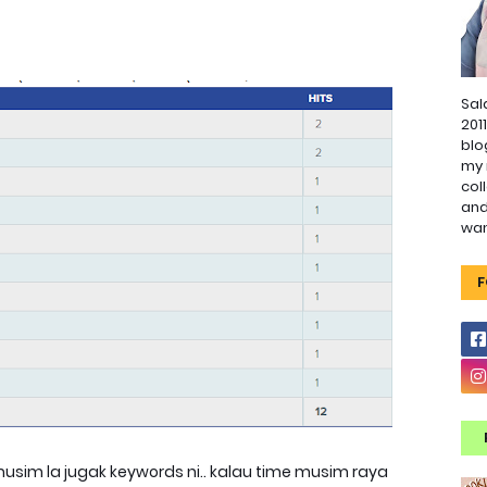
Sal
201
blo
my 
col
and
wa
F
 musim la jugak keywords ni.. kalau time musim raya