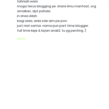
tahniah wani.
moga terus blogging ye. share ilmu manfaat, org
amalkan, dpt pahala.
in shaa Allah.
bagi aida, aida xde aim pe pon.
just niat santai. nama pun part time blogger.
full time keje & layan anak2. tu yg penting :)
Reply