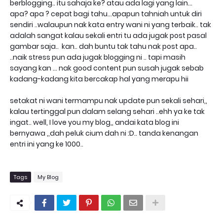
berblogging.. itu sahaja ke? atau ada lagi yang lain...
apa? apa ? cepat bagi tahu...apapun tahniah untuk diri
sendiri ..walaupun nak kata entry wani ni yang terbaik.. tak
adalah sangat kalau sekali entri tu ada jugak post pasal
gambar saja.. kan.. dah buntu tak tahu nak post apa..
..naik stress pun ada jugak blogging ni .. tapi masih
sayang kan ... nak good content pun susah jugak sebab
kadang-kadang kita bercakap hal yang merapu hii
setakat ni wani termampu nak update pun sekali sehari,,
kalau tertinggal pun dalam selang sehari ..ehh ya ke tak
ingat.. well, I love you my blog,, andai kata blog ini
bernyawa ,,dah peluk cium dah ni :D.. tanda kenangan
entri ini yang ke 1000..
Tags
My Blog