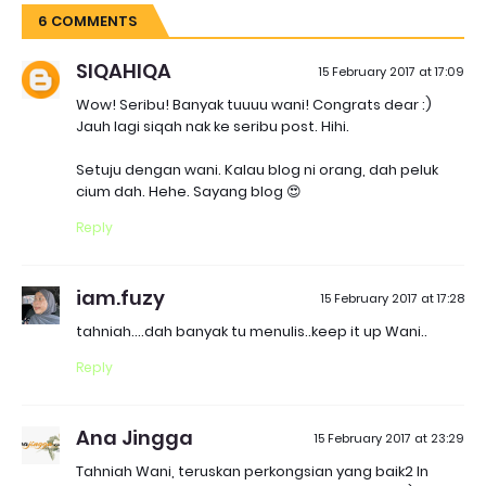
6 COMMENTS
SIQAHIQA
15 February 2017 at 17:09
Wow! Seribu! Banyak tuuuu wani! Congrats dear :)
Jauh lagi siqah nak ke seribu post. Hihi.
Setuju dengan wani. Kalau blog ni orang, dah peluk
cium dah. Hehe. Sayang blog 😍
Reply
iam.fuzy
15 February 2017 at 17:28
tahniah....dah banyak tu menulis..keep it up Wani..
Reply
Ana Jingga
15 February 2017 at 23:29
Tahniah Wani, teruskan perkongsian yang baik2 In