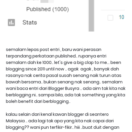
semalam lepas post entri , baru wani perasan
terpandang perkataan published.. rupanya entri
semalam dah ke 1000.. let's give a big clap to me... been
blogging since 2011 until now .. agak agak , banyak dah
rasanya nak cerita pasal susah senang naik turun atas
bawah bersama.. bukan senang nak senang.. semalam
wani baca entri dari Blogger Busyra .. ada aim tak kita nak
berblogging ni.. sampai bila, ada tak something yang kita
boleh benefit dari berblogging..
kalau selain dari kenal kawan blogger di seantero
Malaysia .. ada lagi tak apa yang kita nak capai dari
blogging?? wani pun terfikir-fikir.. hiii ..buat duit dengan