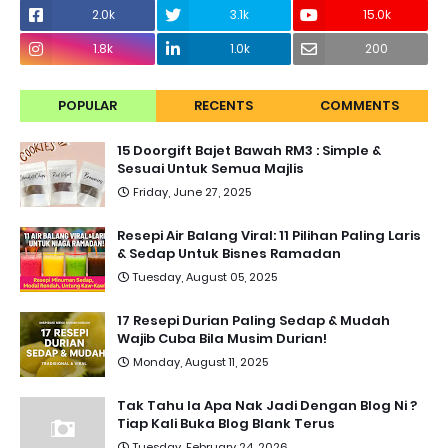
2.0k
3.1k
15.0k
1.8k
1.0k
200
POPULAR
RECENTS
COMMENTS
15 Doorgift Bajet Bawah RM3 : Simple &
Sesuai Untuk Semua Majlis
Friday, June 27, 2025
Resepi Air Balang Viral: 11 Pilihan Paling Laris
& Sedap Untuk Bisnes Ramadan
Tuesday, August 05, 2025
17 Resepi Durian Paling Sedap & Mudah
Wajib Cuba Bila Musim Durian!
Monday, August 11, 2025
Tak Tahu la Apa Nak Jadi Dengan Blog Ni ?
Tiap Kali Buka Blog Blank Terus
Tuesday, February 24, 2026