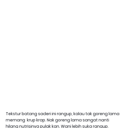
Tekstur batang saderi ini rangup, kalau tak goreng lama
memang krup krap. Nak goreng lama sangat nanti
hilang nutrisinya pulak kan, Wani lebih suka rangup.