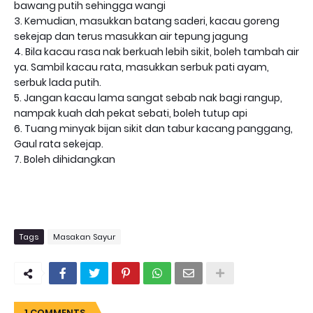
bawang putih sehingga wangi
3. Kemudian, masukkan batang saderi, kacau goreng
sekejap dan terus masukkan air tepung jagung
4. Bila kacau rasa nak berkuah lebih sikit, boleh tambah air
ya. Sambil kacau rata, masukkan serbuk pati ayam,
serbuk lada putih.
5. Jangan kacau lama sangat sebab nak bagi rangup,
nampak kuah dah pekat sebati, boleh tutup api
6. Tuang minyak bijan sikit dan tabur kacang panggang,
Gaul rata sekejap.
7. Boleh dihidangkan
Tags
Masakan Sayur
1 COMMENTS