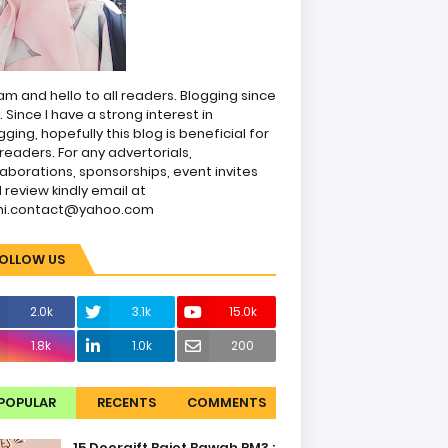
am and hello to all readers. Blogging since
1. Since I have a strong interest in
gging, hopefully this blog is beneficial for
readers. For any advertorials,
laborations, sponsorships, event invites
 review kindly email at
ni.contact@yahoo.com
OLLOW US
2.0k
3.1k
15.0k
1.8k
1.0k
200
POPULAR
RECENTS
COMMENTS
15 Doorgift Bajet Bawah RM3 :