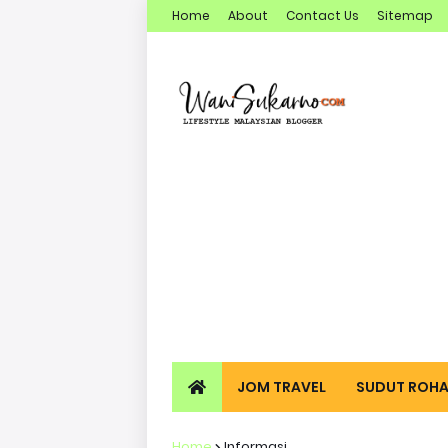
Home
About
Contact Us
Sitemap
JOM TRAVEL
SUDUT ROHA
Home
Informasi