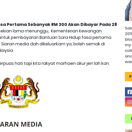
sa Pertama Sebanyak RM 300 Akan Dibayar Pada 28
Sal
 sekian lama menunggu, Kementerian Kewangan
201
untuk pembayaran Bantuan Sara Hidup fasa pertama
blo
 Siaran media dah dikeluarkam ya, boleh semak di
my 
aysia.
col
and
wa
puas hati tapi kita rakyat marhaen akur jerr lah kan.
F