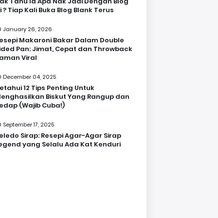
ak Tahu la Apa Nak Jadi Dengan Blog
i ? Tiap Kali Buka Blog Blank Terus
January 26, 2026
esepi Makaroni Bakar Dalam Double
ided Pan: Jimat, Cepat dan Throwback
aman Viral
December 04, 2025
etahui 12 Tips Penting Untuk
enghasilkan Biskut Yang Rangup dan
edap (Wajib Cuba!)
September 17, 2025
eledo Sirap: Resepi Agar-Agar Sirap
egend yang Selalu Ada Kat Kenduri