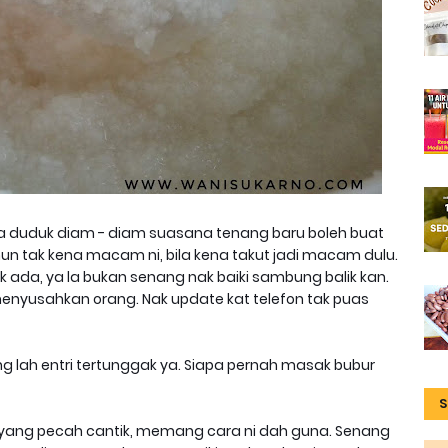
kena duduk diam - diam suasana tenang baru boleh buat
hun tak kena macam ni, bila kena takut jadi macam dulu.
 tak ada, ya la bukan senang nak baiki sambung balik kan.
 menyusahkan orang. Nak update kat telefon tak puas
g lah entri tertunggak ya. Siapa pernah masak bubur
S
 yang pecah cantik, memang cara ni dah guna. Senang