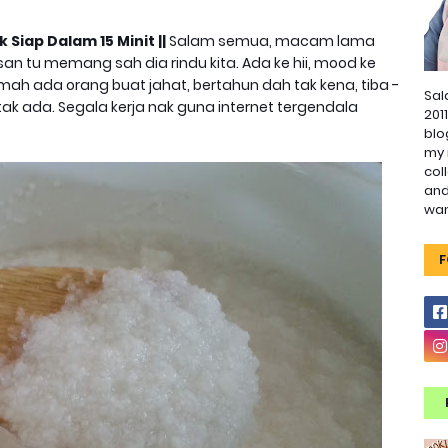
Siap Dalam 15 Minit ||
Salam semua, macam lama
an tu memang sah dia rindu kita. Ada ke hii, mood ke
ah ada orang buat jahat, bertahun dah tak kena, tiba -
Sal
h tak ada. Segala kerja nak guna internet tergendala
201
blo
my 
col
and
wa
F