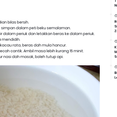
T
N
R
an bilas bersih.
S
n simpan dalam peti beku semalaman.
Z
air dalam periuk dan letakkan beras ke dalam periuk.
a mendidih.
 kacau rata, beras dah mula hancur.
K
ecah cantik. Ambil masa lebih kurang 15 minit.
M
S
bur nasi dah masak, boleh tutup api.
B
L