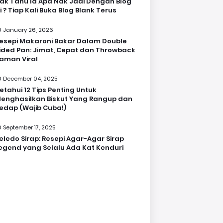
ak Tahu la Apa Nak Jadi Dengan Blog
i ? Tiap Kali Buka Blog Blank Terus
January 26, 2026
esepi Makaroni Bakar Dalam Double
ided Pan: Jimat, Cepat dan Throwback
aman Viral
December 04, 2025
etahui 12 Tips Penting Untuk
enghasilkan Biskut Yang Rangup dan
edap (Wajib Cuba!)
September 17, 2025
eledo Sirap: Resepi Agar-Agar Sirap
egend yang Selalu Ada Kat Kenduri