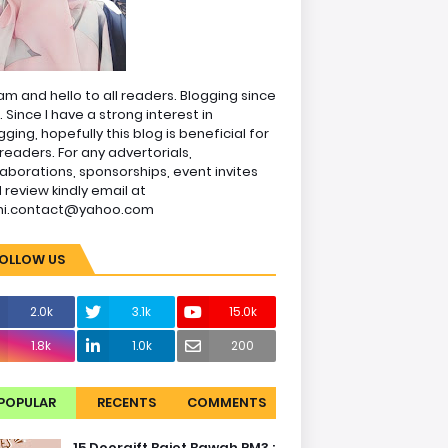
am and hello to all readers. Blogging since
1. Since I have a strong interest in
gging, hopefully this blog is beneficial for
readers. For any advertorials,
laborations, sponsorships, event invites
 review kindly email at
ni.contact@yahoo.com
OLLOW US
2.0k
3.1k
15.0k
1.8k
1.0k
200
POPULAR
RECENTS
COMMENTS
15 Doorgift Bajet Bawah RM3 :