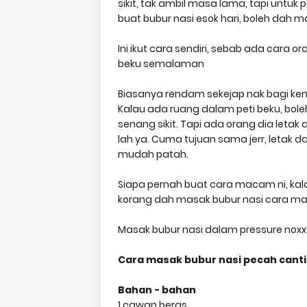
sikit, tak ambil masa lama, tapi untuk
buat bubur nasi esok hari, boleh dah 
Ini ikut cara sendiri, sebab ada cara o
beku semalaman
Biasanya rendam sekejap nak bagi kem
Kalau ada ruang dalam peti beku, bole
senang sikit. Tapi ada orang dia letak
lah ya. Cuma tujuan sama jerr, letak d
mudah patah.
Siapa pernah buat cara macam ni, kalau
korang dah masak bubur nasi cara mac
Masak bubur nasi dalam pressure noxxa
Cara masak bubur nasi pecah cantik
Bahan - bahan
1 cawan beras