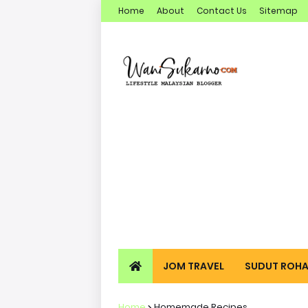
Home
About
Contact Us
Sitemap
JOM TRAVEL
SUDUT ROHA
Home
Homemade Recipes