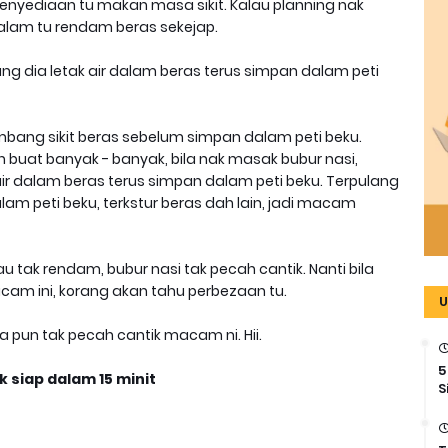
 penyediaan tu makan masa sikit. Kalau planning nak
malam tu rendam beras sekejap.
rang dia letak air dalam beras terus simpan dalam peti
bang sikit beras sebelum simpan dalam peti beku.
h buat banyak - banyak, bila nak masak bubur nasi,
 air dalam beras terus simpan dalam peti beku. Terpulang
alam peti beku, terkstur beras dah lain, jadi macam
 tak rendam, bubur nasi tak pecah cantik. Nanti bila
am ini, korang akan tahu perbezaan tu.
U
 pun tak pecah cantik macam ni. Hii.
5
 siap dalam 15 minit
S