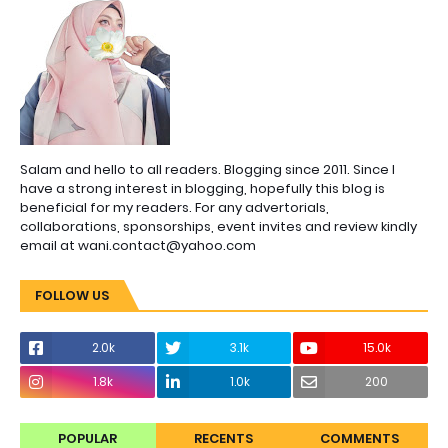
Salam and hello to all readers. Blogging since 2011. Since I
have a strong interest in blogging, hopefully this blog is
beneficial for my readers. For any advertorials,
collaborations, sponsorships, event invites and review kindly
email at wani.contact@yahoo.com
FOLLOW US
2.0k
3.1k
15.0k
1.8k
1.0k
200
POPULAR
RECENTS
COMMENTS