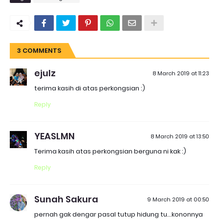
3 COMMENTS
ejulz
8 March 2019 at 11:23
terima kasih di atas perkongsian :)
Reply
YEASLMN
8 March 2019 at 13:50
Terima kasih atas perkongsian berguna ni kak :)
Reply
Sunah Sakura
9 March 2019 at 00:50
pernah gak dengar pasal tutup hidung tu...kononnya