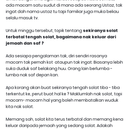
ada macam satu sudut di mana ada seorang Ustaz, tak
ingat dah nama ustaz tu tapi familiar juga muka beliau
selalu masuk tv.
Untuk minggu tersebut, topik tentang
sekiranya solat
terbatal tengah solat, bagaimana nak keluar dari
jemaah dan saf ?
Ada sesiapa pengalaman tak, diri sendiri rasanya
macam tak pernah kot ataupun tak ingat. Biasanya lebih
suka duduk saf belakang huu. Orang lain berlumba -
lumba nak saf depan kan.
Apa korang akan buat sekiranya tengah solat tiba - tiba
terkentut ke, perut buat hal ke ? Maklumlah nak solat, tapi
macam- macam hal yang boleh membatalkan wuduk
kita nak solat.
Memang sah, solat kita terus terbatal dan memang kena
keluar daripada jemaah yang sedang solat. Adakah