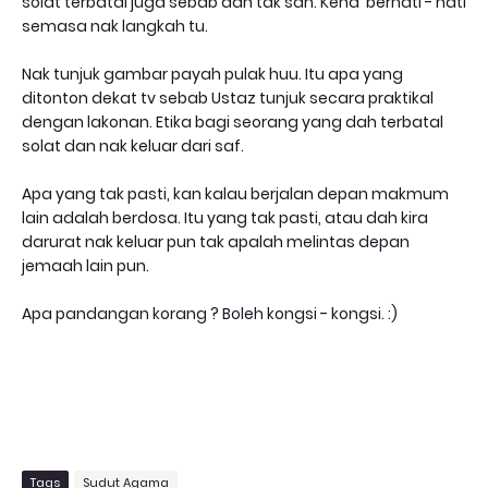
solat terbatal juga sebab dah tak sah. Kena berhati - hati
semasa nak langkah tu.
Nak tunjuk gambar payah pulak huu. Itu apa yang
ditonton dekat tv sebab Ustaz tunjuk secara praktikal
dengan lakonan. Etika bagi seorang yang dah terbatal
solat dan nak keluar dari saf.
Apa yang tak pasti, kan kalau berjalan depan makmum
lain adalah berdosa. Itu yang tak pasti, atau dah kira
darurat nak keluar pun tak apalah melintas depan
jemaah lain pun.
Apa pandangan korang ? Boleh kongsi - kongsi. :)
Tags
Sudut Agama