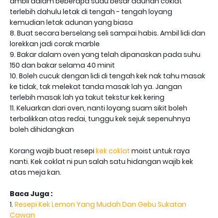
ambil dalam beberapa sudu besar adunan coklat
terlebih dahulu letak di tengah - tengah loyang
kemudian letak adunan yang biasa
8. Buat secara berselang seli sampai habis. Ambil lidi dan
lorekkan jadi corak marble
9. Bakar dalam oven yang telah dipanaskan pada suhu
150 dan bakar selama 40 minit
10. Boleh cucuk dengan lidi di tengah kek nak tahu masak
ke tidak, tak melekat tanda masak lah ya. Jangan
terlebih masak lah ya takut tekstur kek kering
11. Keluarkan dari oven, nanti loyang suam sikit boleh
terbalikkan atas redai, tunggu kek sejuk sepenuhnya
boleh dihidangkan
Korang wajib buat resepi
kek coklat
moist untuk raya
nanti. Kek coklat ni pun salah satu hidangan wajib kek
atas meja kan.
Baca Juga :
1.
Resepi Kek Lemon Yang Mudah Dan Gebu Sukatan
Cawan