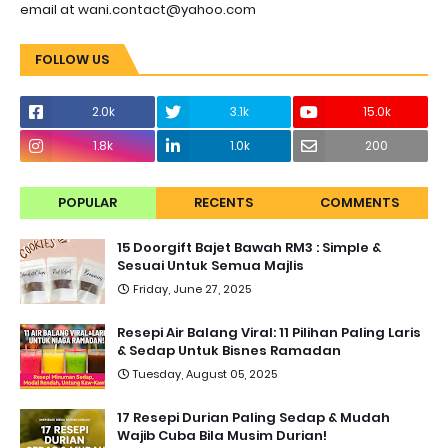
email at wani.contact@yahoo.com
FOLLOW US
2.0k
3.1k
15.0k
1.8k
1.0k
200
POPULAR
RECENTS
COMMENTS
15 Doorgift Bajet Bawah RM3 : Simple &
Sesuai Untuk Semua Majlis
Friday, June 27, 2025
Resepi Air Balang Viral: 11 Pilihan Paling Laris
& Sedap Untuk Bisnes Ramadan
Tuesday, August 05, 2025
17 Resepi Durian Paling Sedap & Mudah
Wajib Cuba Bila Musim Durian!