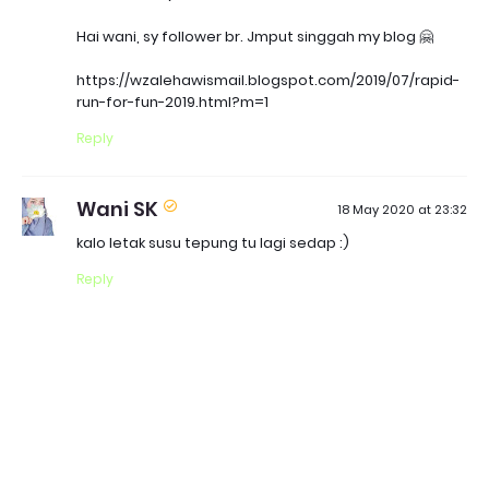
Hai wani, sy follower br. Jmput singgah my blog 🤗
https://wzalehawismail.blogspot.com/2019/07/rapid-
run-for-fun-2019.html?m=1
Reply
Wani SK
18 May 2020 at 23:32
kalo letak susu tepung tu lagi sedap :)
Reply