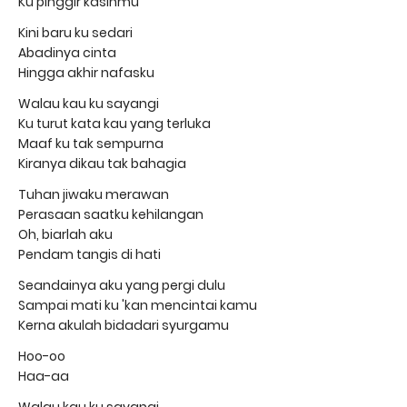
Ku pinggir kasihmu
Kini baru ku sedari
Abadinya cinta
Hingga akhir nafasku
Walau kau ku sayangi
Ku turut kata kau yang terluka
Maaf ku tak sempurna
Kiranya dikau tak bahagia
Tuhan jiwaku merawan
Perasaan saatku kehilangan
Oh, biarlah aku
Pendam tangis di hati
Seandainya aku yang pergi dulu
Sampai mati ku 'kan mencintai kamu
Kerna akulah bidadari syurgamu
Hoo-oo
Haa-aa
Walau kau ku sayangi