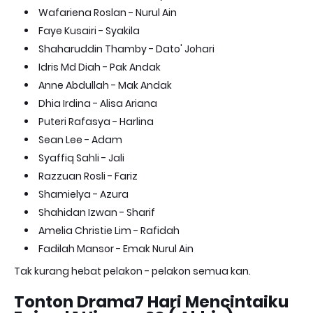
Wafariena Roslan - Nurul Ain
Faye Kusairi - Syakila
Shaharuddin Thamby - Dato' Johari
Idris Md Diah - Pak Andak
Anne Abdullah - Mak Andak
Dhia Irdina - Alisa Ariana
Puteri Rafasya - Harlina
Sean Lee - Adam
Syaffiq Sahli - Jali
Razzuan Rosli - Fariz
Shamielya - Azura
Shahidan Izwan - Sharif
Amelia Christie Lim - Rafidah
Fadilah Mansor - Emak Nurul Ain
Tak kurang hebat pelakon - pelakon semua kan.
Tonton Drama7 Hari Mencintaiku