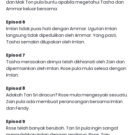
dan Mak Ton pula buntu apabila megetahui Tasha dan
Ammar keluar bersama.
Episod 6
Imlan tidak puas hati dengan Ammar. Ugutan Imlan
langsung tidak dipedulikan oleh Ammar. Yang pasti,
Tasha semakin dilupakan oleh Imlan.
Episod 7
Tasha merasakan dirinya telah dikhianati oleh Zain dan
dipermainkan oleh Imlan. Rose pula mula selesa dengan
Imlan.
Episod 8
Adakah Tan Sri diracun? Rose mula mengesyaki sesuatu.
Zain pula ada membuat perancangan bersama Imlan
dan Fendy.
Episod 9
Rose telah banyak berubah. Tan Sri pula ingin sangat
menjodohkan Imlan dengan anaknya, Rose. Zain