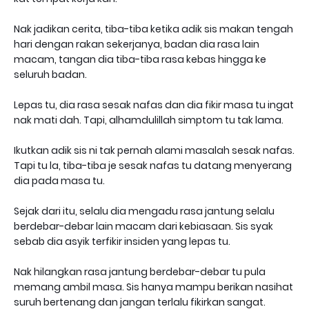
Nak jadikan cerita, tiba-tiba ketika adik sis makan tengah
hari dengan rakan sekerjanya, badan dia rasa lain
macam, tangan dia tiba-tiba rasa kebas hingga ke
seluruh badan.
Lepas tu, dia rasa sesak nafas dan dia fikir masa tu ingat
nak mati dah. Tapi, alhamdulillah simptom tu tak lama.
Ikutkan adik sis ni tak pernah alami masalah sesak nafas.
Tapi tu la, tiba-tiba je sesak nafas tu datang menyerang
dia pada masa tu.
Sejak dari itu, selalu dia mengadu rasa jantung selalu
berdebar-debar lain macam dari kebiasaan. Sis syak
sebab dia asyik terfikir insiden yang lepas tu.
Nak hilangkan rasa jantung berdebar-debar tu pula
memang ambil masa. Sis hanya mampu berikan nasihat
suruh bertenang dan jangan terlalu fikirkan sangat.