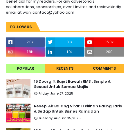
beneficial for my readers. For any advertorials,
collaborations, sponsorships, event invites and review kindly
email at wani.contact@yahoo.com
FOLLOW US
2.0k
3.1k
15.0k
1.8k
1.0k
200
POPULAR
RECENTS
COMMENTS
15 Doorgift Bajet Bawah RM3 : Simple &
Sesuai Untuk Semua Majlis
Friday, June 27, 2025
Resepi Air Balang Viral: 11 Pilihan Paling Laris
& Sedap Untuk Bisnes Ramadan
Tuesday, August 05, 2025