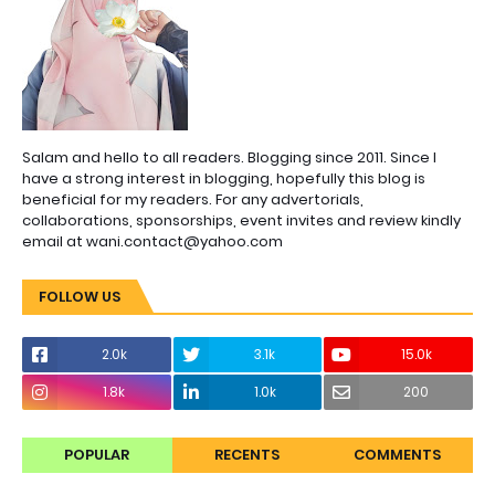
Salam and hello to all readers. Blogging since 2011. Since I
have a strong interest in blogging, hopefully this blog is
beneficial for my readers. For any advertorials,
collaborations, sponsorships, event invites and review kindly
email at wani.contact@yahoo.com
FOLLOW US
2.0k
3.1k
15.0k
1.8k
1.0k
200
POPULAR
RECENTS
COMMENTS