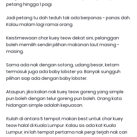
petang hingga 1 pagi.
Jadi petang tu dah teduh tak ada berpanas - panas dah.
Kalau malam lagi ramai orang.
Keistimewaan char kuey teow dekat sini, pelanggan
boleh memilih sendiri pilihan makanan laut masing -
masing.
Sama ada nak dengan sotong, udang besar, ketam
termasuk juga ada baby lobster ya. Banyak sungguh
pilihan siap ada dengan baby lobster.
Ataupun, jika kalian nak kuey teow goreng yang simple
pun boleh dengan telur goreng pun boleh. Orang kata
hidangan simple adalah kepuasan.
Itulah di antara 5 tempat makan best untuk char kuey
teow halal di Kuala Lumpur. Kalau sis ada kat Kuala
Lumpur, ini lah tempat pertama nak pergi terjah nak cari