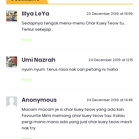
Illya LeYa
23 December 2019 at 19:59
Sedapnya tengok menu-menu Char Kuey Teow tu..
Terliur sekejap..
Reply
Umi Nazrah
24 December 2019 at 12:15
nyum nyum. terus rasa nak cari petang ni. haha
Reply
Anonymous
24 December 2019 at 14:49
Macam macam je is char kuey teow yang ada kan.
Favourite Mimi memang char kuey teow tau. Kalau
pergi mana mana ada yang jual char kuey teow mesti
nak try.
Reply