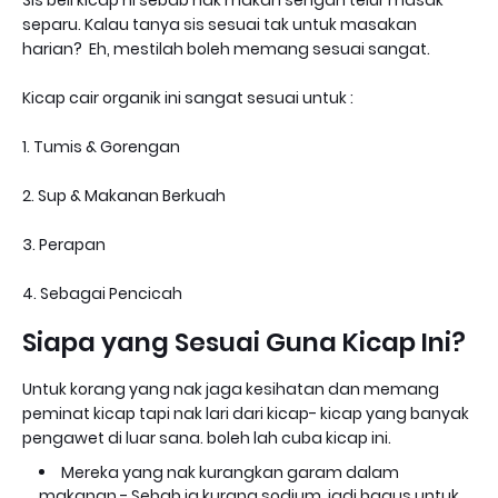
Sis beli kicap ni sebab nak makan sengan telur masak
separu. Kalau tanya sis sesuai tak untuk masakan
harian? Eh, mestilah boleh memang sesuai sangat.
Kicap cair organik ini sangat sesuai untuk :
1. Tumis & Gorengan
2. Sup & Makanan Berkuah
3. Perapan
4. Sebagai Pencicah
Siapa yang Sesuai Guna Kicap Ini?
Untuk korang yang nak jaga kesihatan dan memang
peminat kicap tapi nak lari dari kicap- kicap yang banyak
pengawet di luar sana. boleh lah cuba kicap ini.
Mereka yang nak kurangkan garam dalam
makanan - Sebab ia kurang sodium, jadi bagus untuk