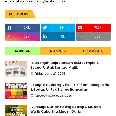
email at wani.contact@yahoo.com
FOLLOW US
2.0k
3.1k
15.0k
1.8k
1.0k
200
POPULAR
RECENTS
COMMENTS
15 Doorgift Bajet Bawah RM3 : Simple &
Sesuai Untuk Semua Majlis
Friday, June 27, 2025
Resepi Air Balang Viral: 11 Pilihan Paling Laris
& Sedap Untuk Bisnes Ramadan
Tuesday, August 05, 2025
17 Resepi Durian Paling Sedap & Mudah
Wajib Cuba Bila Musim Durian!