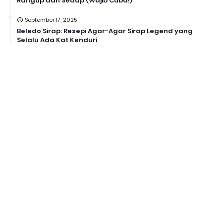
Rangup dan Sedap (Wajib Cuba!)
September 17, 2025
Beledo Sirap: Resepi Agar-Agar Sirap Legend yang
Selalu Ada Kat Kenduri