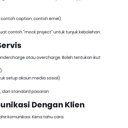
n, contoh caption, contoh emel)
at contoh "mock project" untuk tunjuk kebolehan.
Servis
ndercharge atau overcharge. Boleh tentukan ikut:
)
tuk setup akaun media sosial)
n, dan standard pasaran.
munikasi Dengan Klien
hir komunikasi. Kena tahu cara: