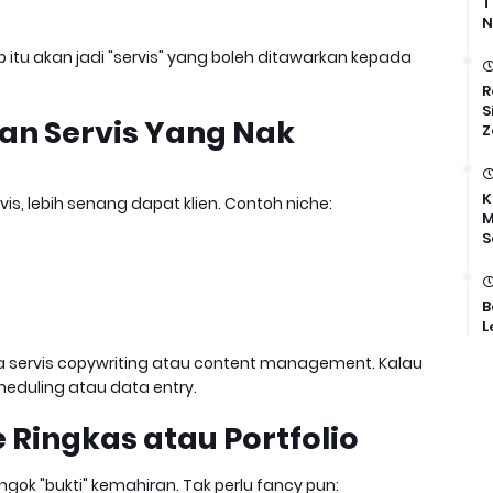
T
N
itu akan jadi "servis" yang boleh ditawarkan kepada
R
S
dan Servis Yang Nak
Z
K
is, lebih senang dapat klien. Contoh niche:
M
S
B
L
da servis copywriting atau content management. Kalau
heduling atau data entry.
 Ringkas atau Portfolio
ngok "bukti" kemahiran. Tak perlu fancy pun: