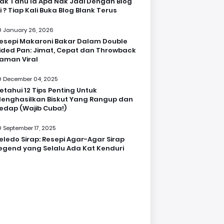
ak Tahu la Apa Nak Jadi Dengan Blog
i ? Tiap Kali Buka Blog Blank Terus
January 26, 2026
esepi Makaroni Bakar Dalam Double
ided Pan: Jimat, Cepat dan Throwback
aman Viral
December 04, 2025
etahui 12 Tips Penting Untuk
enghasilkan Biskut Yang Rangup dan
edap (Wajib Cuba!)
September 17, 2025
eledo Sirap: Resepi Agar-Agar Sirap
egend yang Selalu Ada Kat Kenduri