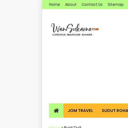
Home
About
Contact Us
Sitemap
JOM TRAVEL
SUDUT ROHA
Home
Buat Duit