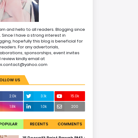
am and hello to all readers. Blogging since
1. Since I have a strong interest in
gging, hopefully this blog is beneficial for
readers. For any advertorials,
laborations, sponsorships, event invites
 review kindly email at
ni.contact@yahoo.com
OLLOW US
2.0k
3.1k
15.0k
1.8k
1.0k
200
POPULAR
RECENTS
COMMENTS
15 Doorgift Bajet Bawah RM3 :