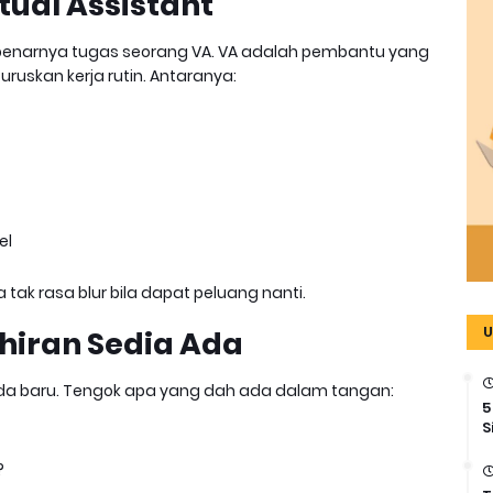
rtual Assistant
sebenarnya tugas seorang VA. VA adalah pembantu yang
 uruskan kerja rutin. Antaranya:
el
a tak rasa blur bila dapat peluang nanti.
U
ahiran Sedia Ada
enda baru. Tengok apa yang dah ada dalam tangan:
5
S
?