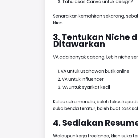
Tahu asas Canva untuk design?
Senaraikan kemahiran sekarang, sebab 
klien.
3. Tentukan Niche 
Ditawarkan
VA ada banyak cabang. Lebih niche serv
VA untuk usahawan butik online
VA untuk influencer
VA untuk syarikat kecil
Kalau suka menulis, boleh fokus kepa
suka benda teratur, boleh buat task sc
4. Sediakan Resume
Walaupun kerja freelance, klien suka te