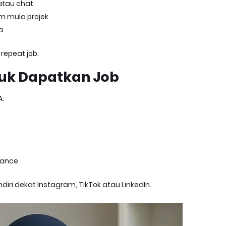
atau chat
m mula projek
a
repeat job.
ntuk Dapatkan Job
A:
lance
ndiri dekat Instagram, TikTok atau LinkedIn.