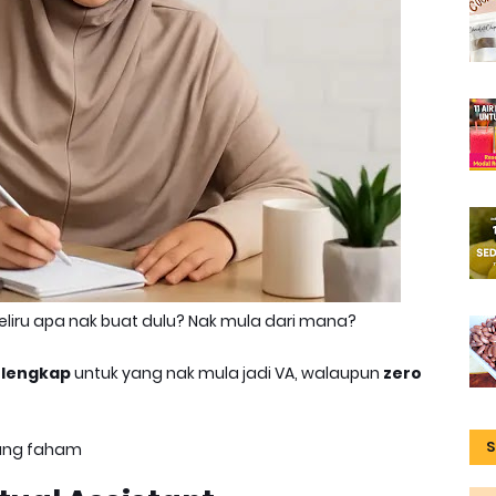
 keliru apa nak buat dulu? Nak mula dari mana?
 lengkap
untuk yang nak mula jadi VA, walaupun
zero
S
orang faham