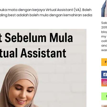
ka mata dengan kerjaya Virtual Assistant (VA). Boleh
 paling best adalah boleh mula dengan kemahiran sedia
Sal
201
blo
my 
col
and
wa
F