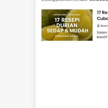
17 R
Cuba
Wani
Salam 
kreati