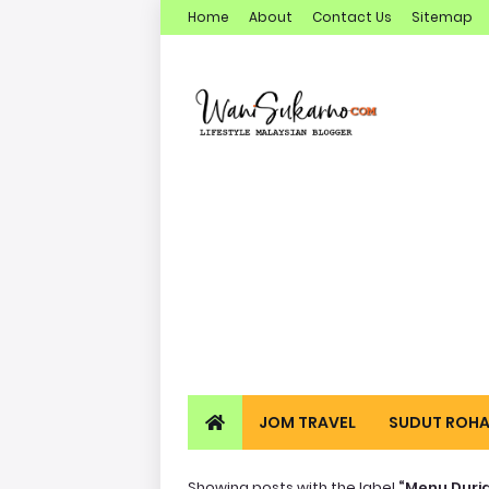
Home
About
Contact Us
Sitemap
JOM TRAVEL
SUDUT ROHA
Showing posts with the label
Menu Duri