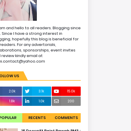
am and hello to all readers. Blogging since
1. Since I have a strong interest in
gging, hopefully this blog is beneficial for
readers. For any advertorials,
laborations, sponsorships, event invites
 review kindly email at
ni.contact@yahoo.com
OLLOW US
2.0k
3.1k
15.0k
1.8k
1.0k
200
POPULAR
RECENTS
COMMENTS
15 Doorgift Bajet Bawah RM3 :