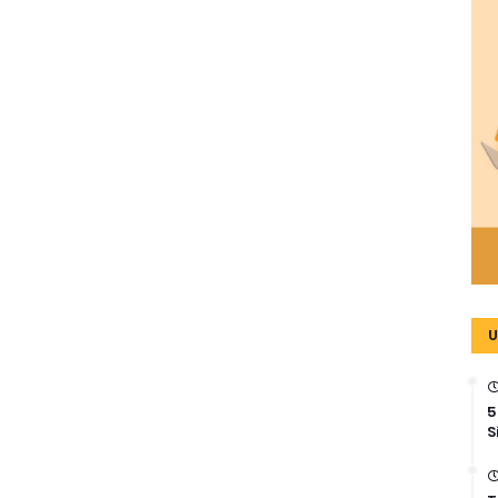
U
5
S