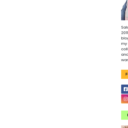
Sal
201
blo
my 
col
and
wa
F