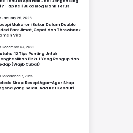
ak Tahu la Apa Nak Jadi Dengan Blog
i ? Tiap Kali Buka Blog Blank Terus
January 26, 2026
esepi Makaroni Bakar Dalam Double
ided Pan: Jimat, Cepat dan Throwback
aman Viral
December 04, 2025
etahui 12 Tips Penting Untuk
enghasilkan Biskut Yang Rangup dan
edap (Wajib Cuba!)
September 17, 2025
eledo Sirap: Resepi Agar-Agar Sirap
egend yang Selalu Ada Kat Kenduri