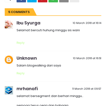
5 COMMENTS
Ibu Syurga
10 March 2018 at 16:14
Selamat bercuti huhung minggu sis wani
Reply
Unknown
10 March 2018 at 16:51
Salam blogwalking dari saya
Reply
mrhanafi
11 March 2018 at 09:57
selamat bersegment dan berhari minggu..
semoga terus ceria dan bahagia