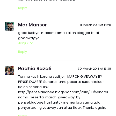
Reply
Mar Mansor
11 March 2018 at 14:28
good luck ye. macam ramai rakan blogger buat
giveaway ye.
Janji Kita
Reply
Radhia Razali
30 March 2018 at 13:38
Terima kasih kerana sudi join MARCH GIVEAWAY BY
PENSELDUABEE. Senara nama peserta sudah keluar.
Boleh check di link
http://penselduabee.blogspot.com/2018/03/senarai-
nama-peserta-march-giveaway-by-
penselduabee.html untuk memeriksa sama ada
penyertaan giveaway sah atau tidak. Thanks again.