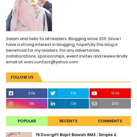
Salam and hello to all readers. Blogging since 2011. Since I
have a strong interest in blogging, hopefully this blog is
beneficial for my readers. For any advertorials,
collaborations, sponsorships, event invites and review kindly
email at wani.contact@yahoo.com
FOLLOW US
2.0k
3.1k
15.0k
1.8k
1.0k
200
POPULAR
RECENTS
COMMENTS
15 Doorgift Bajet Bawah RM3 : Simple &