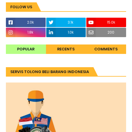
FOLLOW US
2.0k
3.1k
15.0k
1.8k
1.0k
200
POPULAR
RECENTS
COMMENTS
SERVIS TOLONG BELI BARANG INDONESIA