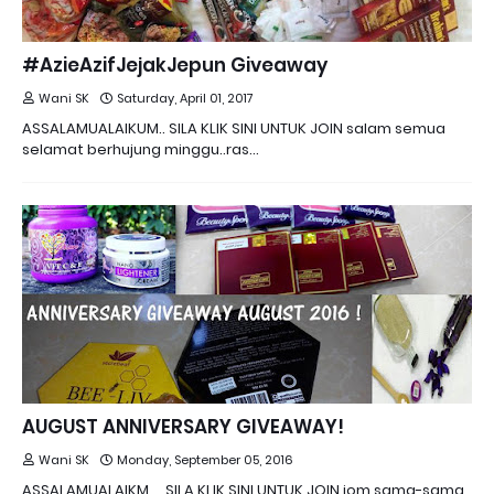
#AzieAzifJejakJepun Giveaway
Wani SK
Saturday, April 01, 2017
ASSALAMUALAIKUM.. SILA KLIK SINI UNTUK JOIN salam semua
selamat berhujung minggu..ras…
AUGUST ANNIVERSARY GIVEAWAY!
Wani SK
Monday, September 05, 2016
ASSALAMUALAIKM.... SILA KLIK SINI UNTUK JOIN jom sama-sama