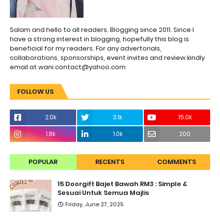
Salam and hello to all readers. Blogging since 2011. Since I
have a strong interest in blogging, hopefully this blog is
beneficial for my readers. For any advertorials,
collaborations, sponsorships, event invites and review kindly
email at wani.contact@yahoo.com
FOLLOW US
2.0k
3.1k
15.0k
1.8k
1.0k
200
POPULAR
RECENTS
COMMENTS
15 Doorgift Bajet Bawah RM3 : Simple &
Sesuai Untuk Semua Majlis
Friday, June 27, 2025