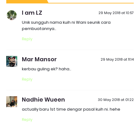
I am LZ
29 May 2018 at 10:57
Unik sungguh nama kuih ni Wani seunik cara
pembuatannya..
Reply
Mar Mansor
29 May 2018 at 11:14
kerbau guling ek? haha..
Reply
Nadhie Wueen
30 May 2018 at 01:22
actually baru 1st time dengar pasal kuih ni. hehe
Reply