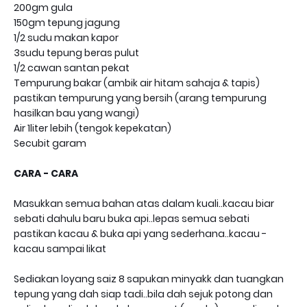
200gm gula
150gm tepung jagung
1/2 sudu makan kapor
3sudu tepung beras pulut
1/2 cawan santan pekat
Tempurung bakar (ambik air hitam sahaja & tapis)
pastikan tempurung yang bersih (arang tempurung
hasilkan bau yang wangi)
Air 1liter lebih (tengok kepekatan)
Secubit garam
CARA - CARA
Masukkan semua bahan atas dalam kuali..kacau biar
sebati dahulu baru buka api..lepas semua sebati
pastikan kacau & buka api yang sederhana..kacau -
kacau sampai likat
Sediakan loyang saiz 8 sapukan minyakk dan tuangkan
tepung yang dah siap tadi..bila dah sejuk potong dan