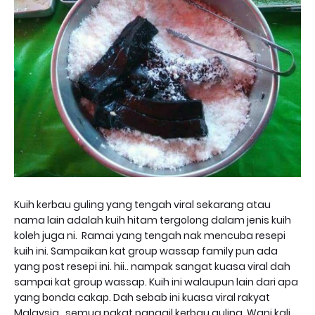
Kuih kerbau guling yang tengah viral sekarang atau
nama lain adalah kuih hitam tergolong dalam jenis kuih
koleh juga ni. Ramai yang tengah nak mencuba resepi
kuih ini. Sampaikan kat group wassap family pun ada
yang post resepi ini. hii.. nampak sangat kuasa viral dah
sampai kat group wassap. Kuih ini walaupun lain dari apa
yang bonda cakap. Dah sebab ini kuasa viral rakyat
Malaysia.. semua pakat panggil kerbau guling, Wani kali