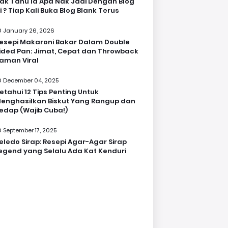
ak Tahu la Apa Nak Jadi Dengan Blog
i ? Tiap Kali Buka Blog Blank Terus
January 26, 2026
esepi Makaroni Bakar Dalam Double
ided Pan: Jimat, Cepat dan Throwback
aman Viral
December 04, 2025
etahui 12 Tips Penting Untuk
enghasilkan Biskut Yang Rangup dan
edap (Wajib Cuba!)
September 17, 2025
eledo Sirap: Resepi Agar-Agar Sirap
egend yang Selalu Ada Kat Kenduri