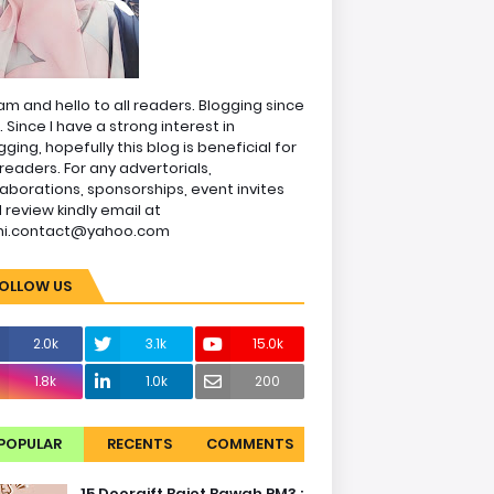
am and hello to all readers. Blogging since
1. Since I have a strong interest in
gging, hopefully this blog is beneficial for
readers. For any advertorials,
laborations, sponsorships, event invites
 review kindly email at
ni.contact@yahoo.com
OLLOW US
2.0k
3.1k
15.0k
1.8k
1.0k
200
POPULAR
RECENTS
COMMENTS
15 Doorgift Bajet Bawah RM3 :