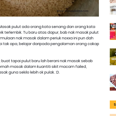
Masak pulut ada orang kata senang dan orang kata
ik terlembik. Tu baru atas dapur, bab nak masak pulut
Permulaan nak masak dalam periuk noxxa ini pun dah
tapi tak apa, belajar daripada pengalaman orang cakap
k buat tapai pulut baru lah berani nak masak sebab
rnah masak dalam kuantiti sikit macam failed,
k guna sekilo lebih ok pulak. :D.
S