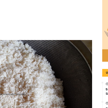
U
5
S