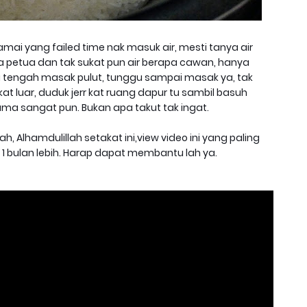
mai yang failed time nak masuk air, mesti tanya air
a petua dan tak sukat pun air berapa cawan, hanya
asa tengah masak pulut, tunggu sampai masak ya, tak
 kat luar, duduk jerr kat ruang dapur tu sambil basuh
 lama sangat pun. Bukan apa takut tak ingat.
h, Alhamdulillah setakat ini,view video ini yang paling
 1 bulan lebih. Harap dapat membantu lah ya.