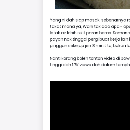
Yang ni dah siap masak, sebenarnya ra
takat mana ya, Wani tak ada apa - ap
letak air lebih sikit paras beras. Sem
payah nak tinggal pergi buat kerja lain
pinggan sekejap jerr 8 minit tu, bukan
Nanti korang boleh tonton video di bawa
tinggi dah 1.7K views dah dalam temph