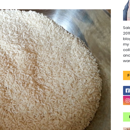
Sal
201
blo
my 
col
and
wa
F