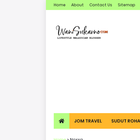
Home
About
Contact Us
Sitemap
JOM TRAVEL
SUDUT ROHA
Home
Noxxa