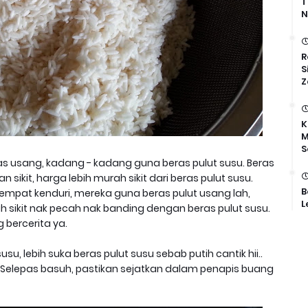
T
N
R
S
Z
K
M
S
ras usang, kadang - kadang guna beras pulut susu. Beras
n sikit, harga lebih murah sikit dari beras pulut susu.
B
empat kenduri, mereka guna beras pulut usang lah,
L
 sikit nak pecah nak banding dengan beras pulut susu.
 bercerita ya.
usu, lebih suka beras pulut susu sebab putih cantik hii..
G. Selepas basuh, pastikan sejatkan dalam penapis buang