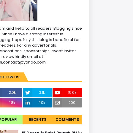
am and hello to all readers. Blogging since
1. Since I have a strong interest in
gging, hopefully this blog is beneficial for
readers. For any advertorials,
laborations, sponsorships, event invites
 review kindly email at
ni.contact@yahoo.com
OLLOW US
2.0k
3.1k
15.0k
1.8k
1.0k
200
POPULAR
RECENTS
COMMENTS
15 Doorgift Bajet Bawah RM3 :