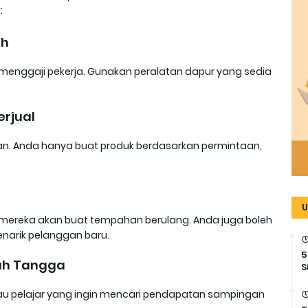
:
ah
menggaji pekerja. Gunakan peralatan dapur yang sedia
erjual
han. Anda hanya buat produk berdasarkan permintaan,
U
a, mereka akan buat tempahan berulang. Anda juga boleh
narik pelanggan baru.
5
mah Tangga
S
atau pelajar yang ingin mencari pendapatan sampingan