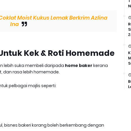
T
N
Coklat Moist Kukus Lemak Berkrim Azlina
Ina
R
S
Z
 Untuk Kek & Roti Homemade
K
M
S
 lebih suka membeli daripada
home baker
kerana
wet, dan rasa lebih homemade.
B
ntuk pelbagai majlis seperti:
L
l, bisnes bakeri korang boleh berkembang dengan