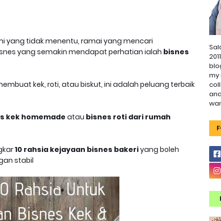
 yang tidak menentu, ramai yang mencari
Sal
snes yang semakin mendapat perhatian ialah
bisnes
201
blo
my 
uat kek, roti, atau biskut, ini adalah peluang terbaik
col
and
wa
es kek homemade
atau
bisnes roti dari rumah
F
ngkar
10 rahsia kejayaan bisnes bakeri
yang boleh
an stabil