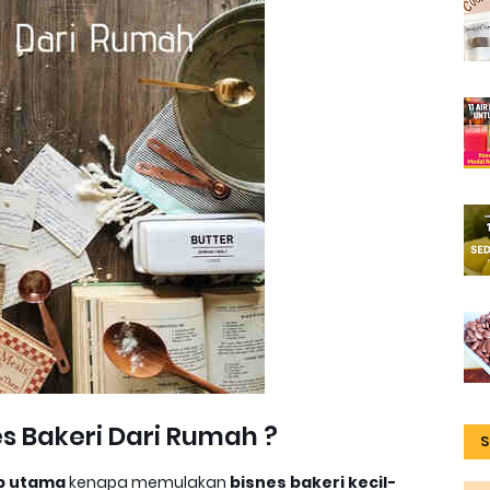
es Bakeri Dari Rumah ?
S
b utama
kenapa memulakan
bisnes bakeri kecil-