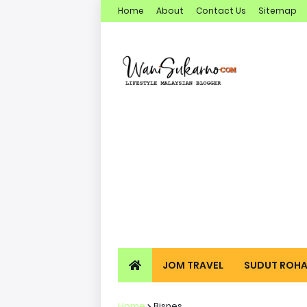
Home
About
Contact Us
Sitemap
JOM TRAVEL
SUDUT ROHA
Home
Bisnes