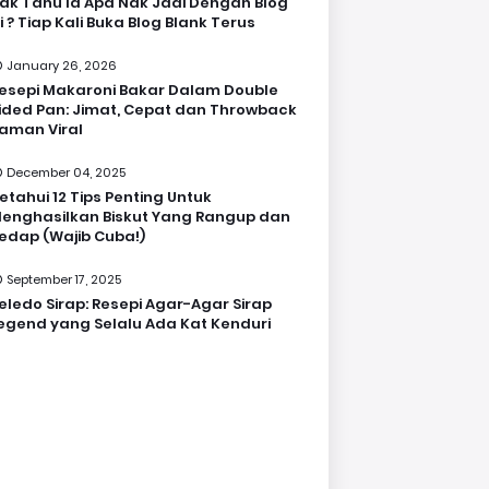
ak Tahu la Apa Nak Jadi Dengan Blog
i ? Tiap Kali Buka Blog Blank Terus
January 26, 2026
esepi Makaroni Bakar Dalam Double
ided Pan: Jimat, Cepat dan Throwback
aman Viral
December 04, 2025
etahui 12 Tips Penting Untuk
enghasilkan Biskut Yang Rangup dan
edap (Wajib Cuba!)
September 17, 2025
eledo Sirap: Resepi Agar-Agar Sirap
egend yang Selalu Ada Kat Kenduri