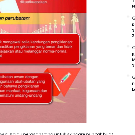
T
N
R
S
Z
K
M
S
B
L
w ni. Kalau perasan yang untuk skincare pun tak buat