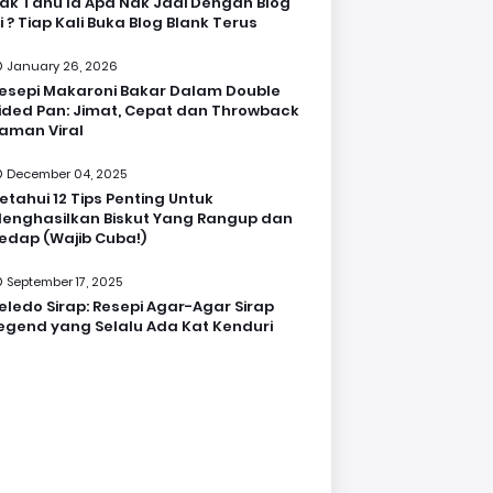
ak Tahu la Apa Nak Jadi Dengan Blog
i ? Tiap Kali Buka Blog Blank Terus
January 26, 2026
esepi Makaroni Bakar Dalam Double
ided Pan: Jimat, Cepat dan Throwback
aman Viral
December 04, 2025
etahui 12 Tips Penting Untuk
enghasilkan Biskut Yang Rangup dan
edap (Wajib Cuba!)
September 17, 2025
eledo Sirap: Resepi Agar-Agar Sirap
egend yang Selalu Ada Kat Kenduri