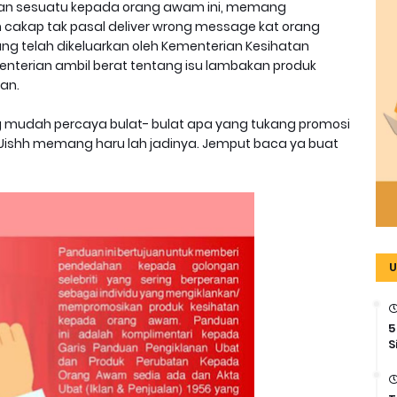
an sesuatu kepada orang awam ini, memang
h cakap tak pasal deliver wrong message kat orang
ng telah dikeluarkan oleh Kementerian Kesihatan
nterian ambil berat tentang isu lambakan produk
ran.
g mudah percaya bulat- bulat apa yang tukang promosi
n. Uishh memang haru lah jadinya. Jemput baca ya buat
U
5
S