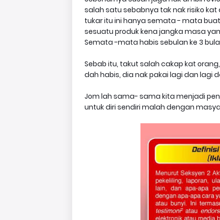
salah satu sebabnya tak nak risiko kat di
tukar itu ini hanya semata - mata buat
sesuatu produk kena jangka masa yang 
Semata -mata habis sebulan ke 3 bulan, 
Sebab itu, takut salah cakap kat orang
dah habis, dia nak pakai lagi dan lagi d
Jom lah sama- sama kita menjadi pe
untuk diri sendiri malah dengan masyara