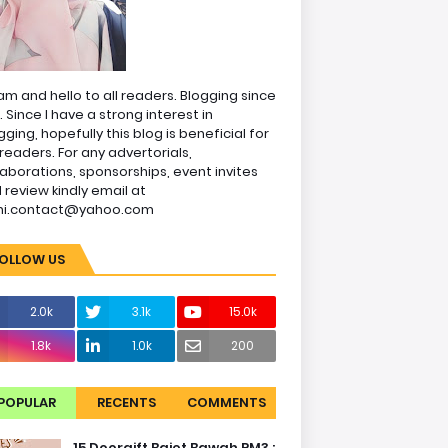
am and hello to all readers. Blogging since
1. Since I have a strong interest in
gging, hopefully this blog is beneficial for
readers. For any advertorials,
laborations, sponsorships, event invites
 review kindly email at
ni.contact@yahoo.com
OLLOW US
2.0k
3.1k
15.0k
1.8k
1.0k
200
POPULAR
RECENTS
COMMENTS
15 Doorgift Bajet Bawah RM3 :