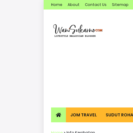
Home
About
Contact Us
Sitemap
JOM TRAVEL
SUDUT ROHA
Home
Info Kesihatan