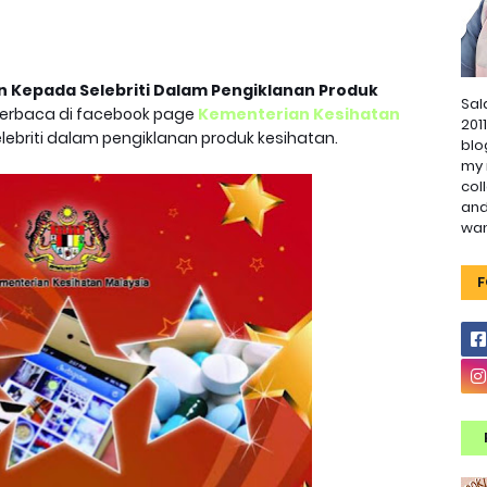
n Kepada Selebriti Dalam Pengiklanan Produk
Sal
erbaca di facebook page
Kementerian Kesihatan
201
ebriti dalam pengiklanan produk kesihatan.
blo
my 
col
and
wa
F