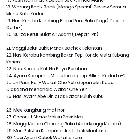
17. Nasi Ayam Papik Depan Sek. Ahmad Maher
18. Warung Badik Badik (Mango Special) Review Semua
Menu Satu Kedai
19. Nasi Kerabu Kambing Bakar Panji Buka Pagi ( Depan
Caltex)
20. Suliza Perut Bulat Air Asam ( Depan IPK)
21. Maggi Belut Bukit Marak Bachok Kelantan
22. Nasi Kerabu Kambing Bakar Tepi Kondo Vista Kubang
Kerian
23. Nasi Kerabu Kak Na Paya Bemban
24. Ayam Kampung Madu lorong tepi Billion. Kedai ke-2
Jalan Pasir Hor - Wakaf Che Yeh depan sikit Kedai
Qiasatina menghala Wakaf Che Yeh.
25. Nasi Ayam Abe Din atas Bazar Buluh Kubu
26. Mee kangkung mat nor
27. Coconut Shake Moksu Pasir Mas
28. Meggi Ketam Cherang Ruku (Alimi Maggi Ketam)
29. Mee Pok Jen Kampung Joh Labok Machang
30. Nasi Ayam Cobek Wakaf bharu