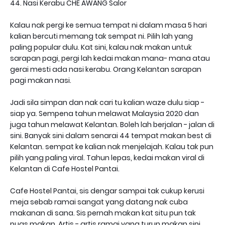
44. Nasi Kerabu CHE AWANG Salor
Kalau nak pergi ke semua tempat ni dalam masa 5 hari
kalian bercuti memang tak sempat ni. Pilih lah yang
paling popular dulu. Kat sini, kalau nak makan untuk
sarapan pagi, pergi lah kedai makan mana- mana atau
gerai mesti ada nasi kerabu. Orang Kelantan sarapan
pagi makan nasi.
Jadi sila simpan dan nak cari tu kalian waze dulu siap -
siap ya. Sempena tahun melawat Malaysia 2020 dan
juga tahun melawat Kelantan. Boleh lah berjalan - jalan di
sini. Banyak sini dalam senarai 44 tempat makan best di
Kelantan. sempat ke kalian nak menjelajah. Kalau tak pun
pilih yang paling viral. Tahun lepas, kedai makan viral di
Kelantan di Cafe Hostel Pantai.
Cafe Hostel Pantai, sis dengar sampai tak cukup kerusi
meja sebab ramai sangat yang datang nak cuba
makanan di sana. Sis pernah makan kat situ pun tak
puas makan. Artis - artis ramai yang turun makan sini.