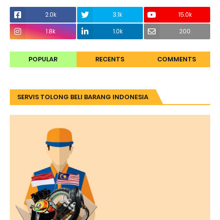
2.0k
3.1k
15.0k
1.8k
1.0k
200
POPULAR
RECENTS
COMMENTS
SERVIS TOLONG BELI BARANG INDONESIA