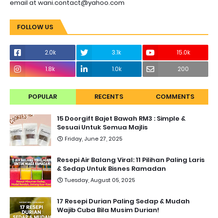
email at wani.contact@yahoo.com
FOLLOW US
2.0k
3.1k
15.0k
1.8k
1.0k
200
POPULAR
RECENTS
COMMENTS
15 Doorgift Bajet Bawah RM3 : Simple &
Sesuai Untuk Semua Majlis
Friday, June 27, 2025
Resepi Air Balang Viral: 11 Pilihan Paling Laris
& Sedap Untuk Bisnes Ramadan
Tuesday, August 05, 2025
17 Resepi Durian Paling Sedap & Mudah
Wajib Cuba Bila Musim Durian!