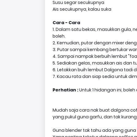
Susu segar secukupnya
Ais secukupnya, kalau suka
Cara - Cara
1. Dalam satu bekas, masukkan gula, n
boleh.
2. Kemudian, putar dengan mixer denga
3. Putar sampai kembang bertukar w
4. Sampai nampak berbuih lembut "fo
5. Sediakan gelas, masukkan ais dan 
6. Letakkan buih lembut Dalgona tadi d
7. Kacau rata dan siap sedia untuk di
Perhatian :
Untuk 1 hidangan ini, bole
Mudah saja cara nak buat dalgona cof
yang pukul guna garfu, dan tak kuran
Guna blender tak tahu ada yang guna ke