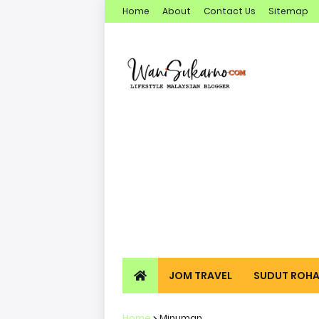
Home
About
Contact Us
Sitemap
JOM TRAVEL
SUDUT ROHA
Home
Minuman