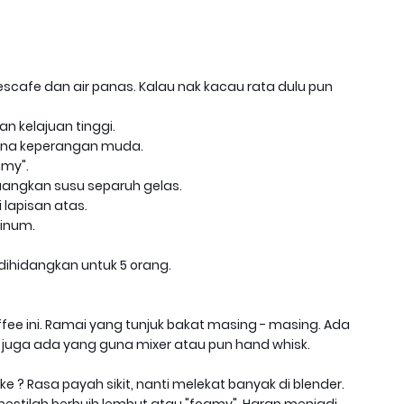
escafe dan air panas. Kalau nak kacau rata dulu pun
n kelajuan tinggi.
arna keperangan muda.
amy".
tuangkan susu separuh gelas.
i lapisan atas.
minum.
h dihidangkan untuk 5 orang.
fee ini. Ramai yang tunjuk bakat masing - masing. Ada
g juga ada yang guna mixer atau pun hand whisk.
 ? Rasa payah sikit, nanti melekat banyak di blender.