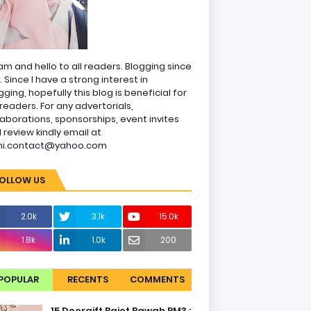
am and hello to all readers. Blogging since
1. Since I have a strong interest in
gging, hopefully this blog is beneficial for
readers. For any advertorials,
laborations, sponsorships, event invites
 review kindly email at
ni.contact@yahoo.com
OLLOW US
2.0k
3.1k
15.0k
1.8k
1.0k
200
POPULAR
RECENTS
COMMENTS
15 Doorgift Bajet Bawah RM3 :