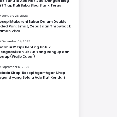
ak Tahu la Apa Nak Jadi Dengan Blog
i ? Tiap Kali Buka Blog Blank Terus
January 26, 2026
esepi Makaroni Bakar Dalam Double
ided Pan: Jimat, Cepat dan Throwback
aman Viral
December 04, 2025
etahui 12 Tips Penting Untuk
enghasilkan Biskut Yang Rangup dan
edap (Wajib Cuba!)
September 17, 2025
eledo Sirap: Resepi Agar-Agar Sirap
egend yang Selalu Ada Kat Kenduri