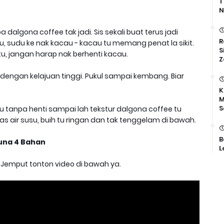
T
N
dalgona coffee tak jadi. Sis sekali buat terus jadi
R
, sudu ke nak kacau - kacau tu memang penat la sikit.
S
tu, jangan harap nak berhenti kacau.
Z
r dengan kelajuan tinggi. Pukul sampai kembang. Biar
K
M
S
u tanpa henti sampai lah tekstur dalgona coffee tu
tas air susu, buih tu ringan dan tak tenggelam di bawah.
B
Guna 4 Bahan
L
ni. Jemput tonton video di bawah ya.