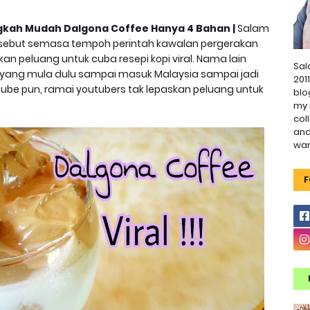
angkah Mudah Dalgona Coffee Hanya 4 Bahan |
Salam
t - sebut semasa tempoh perintah kawalan pergerakan
an peluang untuk cuba resepi kopi viral. Nama lain
Sal
a yang mula dulu sampai masuk Malaysia sampai jadi
201
outube pun, ramai youtubers tak lepaskan peluang untuk
blo
my 
col
and
wa
F