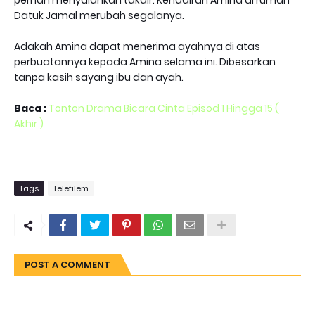
pernah menyalahkan takdir. Kehadiran Amina di rumah
Datuk Jamal merubah segalanya.
Adakah Amina dapat menerima ayahnya di atas
perbuatannya kepada Amina selama ini. Dibesarkan
tanpa kasih sayang ibu dan ayah.
Baca :
Tonton Drama Bicara Cinta Episod 1 Hingga 15 (
Akhir )
Tags
Telefilem
POST A COMMENT