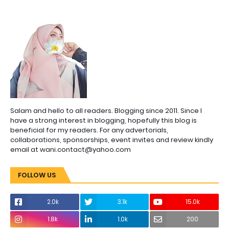
Salam and hello to all readers. Blogging since 2011. Since I
have a strong interest in blogging, hopefully this blog is
beneficial for my readers. For any advertorials,
collaborations, sponsorships, event invites and review kindly
email at wani.contact@yahoo.com
FOLLOW US
2.0k
3.1k
15.0k
1.8k
1.0k
200