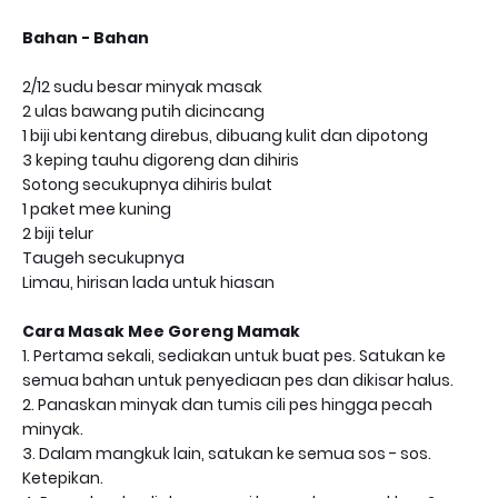
Bahan - Bahan
2/12 sudu besar minyak masak
2 ulas bawang putih dicincang
1 biji ubi kentang direbus, dibuang kulit dan dipotong
3 keping tauhu digoreng dan dihiris
Sotong secukupnya dihiris bulat
1 paket mee kuning
2 biji telur
Taugeh secukupnya
Limau, hirisan lada untuk hiasan
Cara Masak Mee Goreng Mamak
1. Pertama sekali, sediakan untuk buat pes. Satukan ke
semua bahan untuk penyediaan pes dan dikisar halus.
2. Panaskan minyak dan tumis cili pes hingga pecah
minyak.
3. Dalam mangkuk lain, satukan ke semua sos - sos.
Ketepikan.