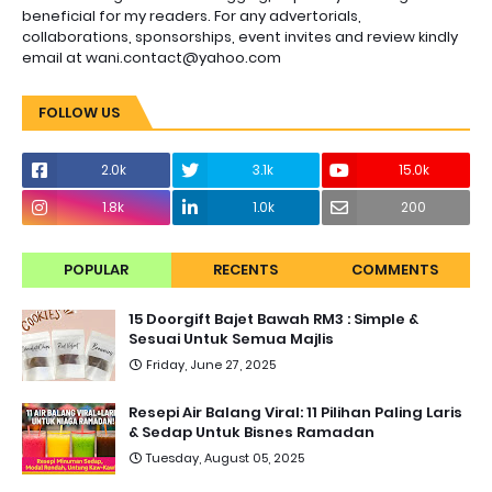
beneficial for my readers. For any advertorials,
collaborations, sponsorships, event invites and review kindly
email at wani.contact@yahoo.com
FOLLOW US
2.0k
3.1k
15.0k
1.8k
1.0k
200
POPULAR
RECENTS
COMMENTS
15 Doorgift Bajet Bawah RM3 : Simple &
Sesuai Untuk Semua Majlis
Friday, June 27, 2025
Resepi Air Balang Viral: 11 Pilihan Paling Laris
& Sedap Untuk Bisnes Ramadan
Tuesday, August 05, 2025