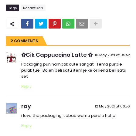
Tags
Kecantikan
2 COMMENTS
✿Cik Cappuccino Latte ✿
10 May 2021 at 09:52
Packaging pun nampak cute sangat . Tema purple
pulak tue . Boleh beli satu item je ke or kena beli satu
set
Reply
ray
12 May 2021 at 06:56
i love the packaging. sebab warna purple hehe
Reply