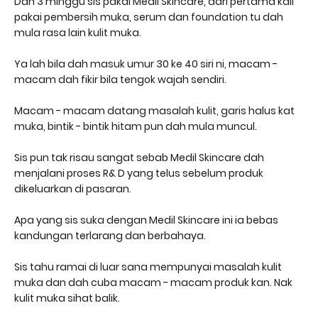
Dah 3 minggu sis pakai Medil Skincare, dari pertama kali
pakai pembersih muka, serum dan foundation tu dah
mula rasa lain kulit muka.
Ya lah bila dah masuk umur 30 ke 40 siri ni, macam -
macam dah fikir bila tengok wajah sendiri.
Macam - macam datang masalah kulit, garis halus kat
muka, bintik - bintik hitam pun dah mula muncul.
Sis pun tak risau sangat sebab Medil Skincare dah
menjalani proses R& D yang telus sebelum produk
dikeluarkan di pasaran.
Apa yang sis suka dengan Medil Skincare ini ia bebas
kandungan terlarang dan berbahaya.
Sis tahu ramai di luar sana mempunyai masalah kulit
muka dan dah cuba macam - macam produk kan. Nak
kulit muka sihat balik.