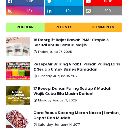
2.0k
3.1k
15.0k
1.8k
1.0k
200
POPULAR
RECENTS
COMMENTS
15 Doorgift Bajet Bawah RM3 : Simple &
Sesuai Untuk Semua Majlis
Friday, June 27, 2025
Resepi Air Balang Viral: 11 Pilihan Paling Laris
& Sedap Untuk Bisnes Ramadan
Tuesday, August 05, 2025
17 Resepi Durian Paling Sedap & Mudah
Wajib Cuba Bila Musim Durian!
Monday, August 11, 2025
Cara Rebus Kacang Merah Noxxa | Lembut,
Cepat Dan Mudah
Saturday, January 14, 2017