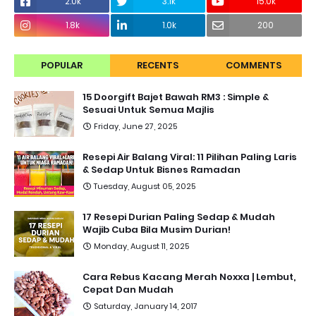
2.0k
3.1k
15.0k
1.8k
1.0k
200
POPULAR
RECENTS
COMMENTS
15 Doorgift Bajet Bawah RM3 : Simple &
Sesuai Untuk Semua Majlis
Friday, June 27, 2025
Resepi Air Balang Viral: 11 Pilihan Paling Laris
& Sedap Untuk Bisnes Ramadan
Tuesday, August 05, 2025
17 Resepi Durian Paling Sedap & Mudah
Wajib Cuba Bila Musim Durian!
Monday, August 11, 2025
Cara Rebus Kacang Merah Noxxa | Lembut,
Cepat Dan Mudah
Saturday, January 14, 2017