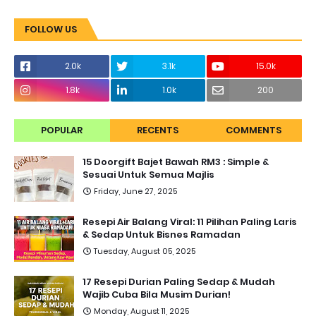
FOLLOW US
2.0k
3.1k
15.0k
1.8k
1.0k
200
POPULAR
RECENTS
COMMENTS
15 Doorgift Bajet Bawah RM3 : Simple &
Sesuai Untuk Semua Majlis
Friday, June 27, 2025
Resepi Air Balang Viral: 11 Pilihan Paling Laris
& Sedap Untuk Bisnes Ramadan
Tuesday, August 05, 2025
17 Resepi Durian Paling Sedap & Mudah
Wajib Cuba Bila Musim Durian!
Monday, August 11, 2025